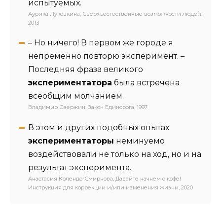
испытуемых.
Аурика Луковкина, Сверхъестественные возможности людей,
2013
– Но ничего! В первом же городе я
непременно повторю эксперимент. –
Последняя фраза великого
экспериментатора
была встречена
всеобщим молчанием.
Владимир Свержин, Закон Единорога, 1997
В этом и других подобных опытах
экспериментаторы
неминуемо
воздействовали не только на ход, но и на
результат эксперимента.
Анастасия Колендо-Смирнова, Давайте начнем с кофе!
Инструкция для коррекции и/или изменения жизни, 2020