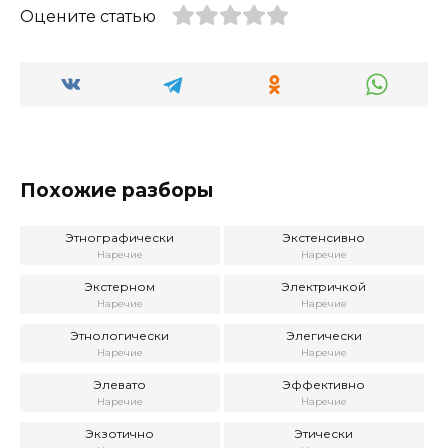
Оцените статью
Похожие разборы
Этнографически
Экстенсивно
Наречие
Наречие
Экстерном
Электричкой
Наречие
Наречие
Этнологически
Элегически
Наречие
Наречие
Элевато
Эффективно
Наречие
Наречие
Экзотично
Этически