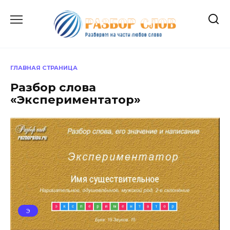
Перейти
к
содержанию
ГЛАВНАЯ СТРАНИЦА
Разбор слова
«Экспериментатор»
Э