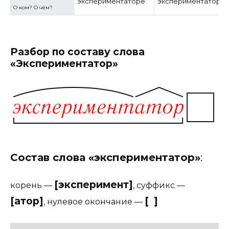
экспериментаторе
экспериментаторах
О ком? О чём?
Разбор по составу слова
«Экспериментатор»
Состав слова «экспериментатор»
:
[эксперимент]
корень
—
,
суффикс
—
[атор]
[ ]
,
нулевое окончание
—