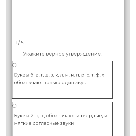
1 / 5
Укажите верное утверждение.
Буквы б, в, г, д, з, к, л, м, н, п, р, с, т, ф, х
обозначают только один звук
Буквы й, ч, щ обозначают и твердые, и
мягкие согласные звуки