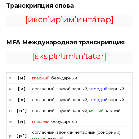
Транскрипция слова
[иксп’ир’им’инта́тар]
MFA
Международная транскрипция
[ɛkspʲɪrʲɪmʲɪnˈtatər]
э
[и]
гласный
,
безударный
к
[к]
согласный
,
глухой парный
,
твердый
парный
с
[с]
согласный
,
глухой парный
,
твердый
парный
п
[п’]
согласный
,
глухой парный
,
мягкий
парный
е
[и]
гласный
,
безударный
согласный
,
звонкий непарный (сонорный)
,
р
[р’]
мягкий
парный