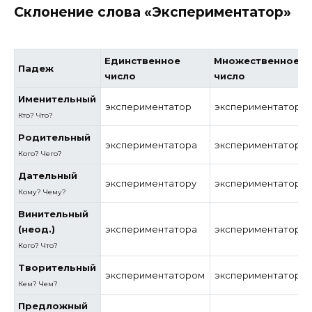
Склонение слова «Экспериментатор»
Единственное
Множественное
Падеж
число
число
Именительный
экспериментатор
экспериментаторы
Кто? Что?
Родительный
экспериментатора
экспериментаторо
Кого? Чего?
Дательный
экспериментатору
экспериментатора
Кому? Чему?
Винительный
(неод.)
экспериментатора
экспериментаторо
Кого?
Что?
Творительный
экспериментатором
экспериментатора
Кем? Чем?
Предложный