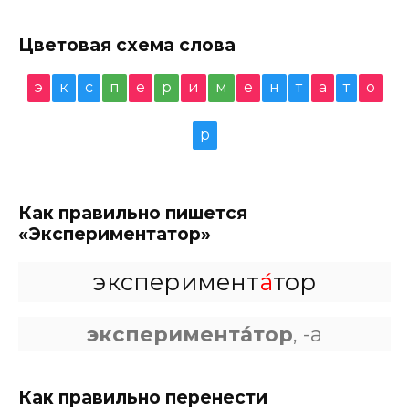
Цветовая схема слова
э
к
с
п
е
р
и
м
е
н
т
а
т
о
р
Как правильно пишется
«Экспериментатор»
эксперимент
а́
тор
эксперимента́тор
, -а
Как правильно перенести