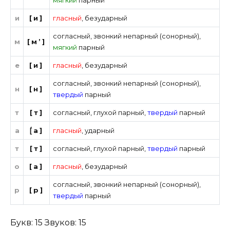
и
[и]
гласный
,
безударный
согласный
,
звонкий непарный (сонорный)
,
м
[м’]
мягкий
парный
е
[и]
гласный
,
безударный
согласный
,
звонкий непарный (сонорный)
,
н
[н]
твердый
парный
т
[т]
согласный
,
глухой парный
,
твердый
парный
а
[́а]
гласный
,
ударный
т
[т]
согласный
,
глухой парный
,
твердый
парный
о
[а]
гласный
,
безударный
согласный
,
звонкий непарный (сонорный)
,
р
[р]
твердый
парный
Букв: 15 Звуков: 15