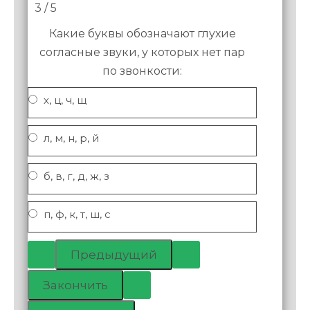
3 / 5
Какие буквы обозначают глухие
согласные звуки, у которых нет пар
по звонкости:
х, ц, ч, щ
л, м, н, р, й
б, в, г, д, ж, з
п, ф, к, т, ш, с