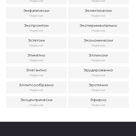
Наречие
Наречие
Эмфатически
Эклектически
Наречие
Наречие
Экспромтом
Экспериментально
Наречие
Наречие
Эстетски
Экономически
Наречие
Наречие
Этикетно
Эллински
Наречие
Наречие
Элегантно
Эрудированно
Наречие
Наречие
Эллипсообразно
Эротично
Наречие
Наречие
Эксцентрически
Эфирно
Наречие
Наречие