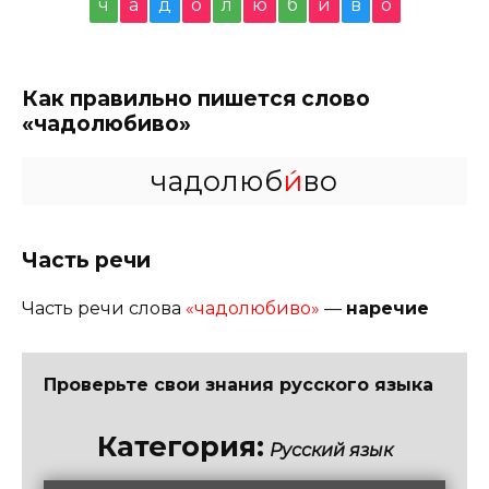
ч
а
д
о
л
ю
б
и
в
о
Как правильно пишется слово
«чадолюбиво»
чадолюб
и́
во
Часть речи
Часть речи слова
«чадолюбиво»
—
наречие
Проверьте свои знания русского языка
Категория:
Русский язык