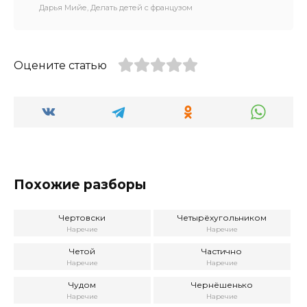
Дарья Мийе, Делать детей с французом
Оцените статью
Похожие разборы
Чертовски
Четырёхугольником
Наречие
Наречие
Четой
Частично
Наречие
Наречие
Чудом
Чернёшенько
Наречие
Наречие