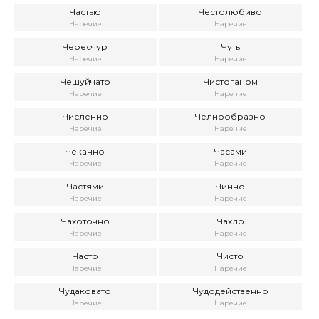
Частью
Честолюбиво
Наречие
Наречие
Чересчур
Чуть
Наречие
Наречие
Чешуйчато
Чистоганом
Наречие
Наречие
Численно
Челнообразно
Наречие
Наречие
Чеканно
Часами
Наречие
Наречие
Частями
Чинно
Наречие
Наречие
Чахоточно
Чахло
Наречие
Наречие
Часто
Чисто
Наречие
Наречие
Чудаковато
Чудодейственно
Наречие
Наречие