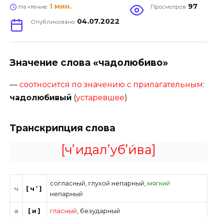
1 мин.
97
На чтение
Просмотров
04.07.2022
Опубликовано
Значение слова «чадолюбиво»
—
соотносится по значению с прилагательным
:
чадолюбивый
(
устаревшее
)
Транскрипция слова
[ч’идал’уб’и́ва]
согласный
,
глухой непарный
,
мягкий
ч
[ч’]
непарный
а
[и]
гласный
,
безударный