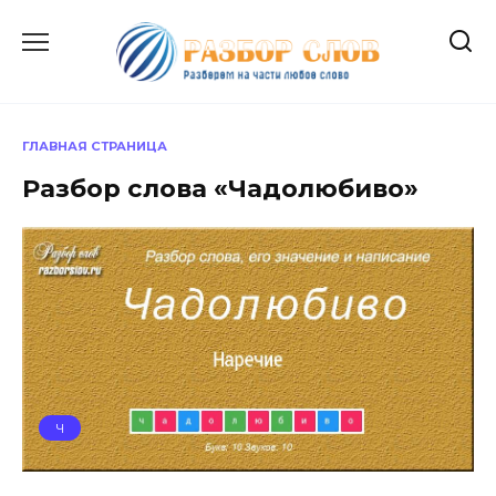
Перейти
к
содержанию
ГЛАВНАЯ СТРАНИЦА
Разбор слова «Чадолюбиво»
Ч