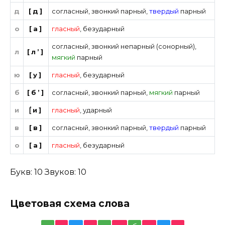
д
[д]
согласный
,
звонкий парный
,
твердый
парный
о
[а]
гласный
,
безударный
согласный
,
звонкий непарный (сонорный)
,
л
[л’]
мягкий
парный
ю
[у]
гласный
,
безударный
б
[б’]
согласный
,
звонкий парный
,
мягкий
парный
и
[́и]
гласный
,
ударный
в
[в]
согласный
,
звонкий парный
,
твердый
парный
о
[а]
гласный
,
безударный
Букв: 10 Звуков: 10
Цветовая схема слова