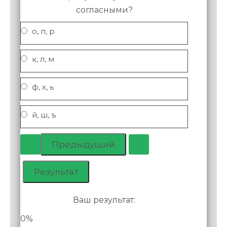
согласными?
о, п, р
к, л, м
ф, х, ь
й, ш, ъ
Ваш результат:
0%