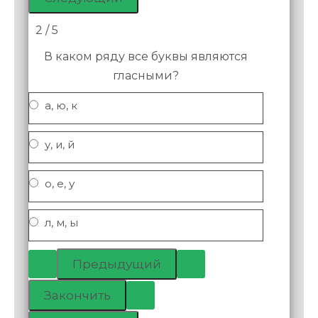
2 / 5
В каком ряду все буквы являются
гласными?
а, ю, к
у, и, й
о, е, у
л, м, ы