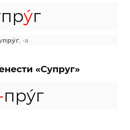
упр
у́
г
упру́г
, -а
енести «Супруг»
-
пру́г