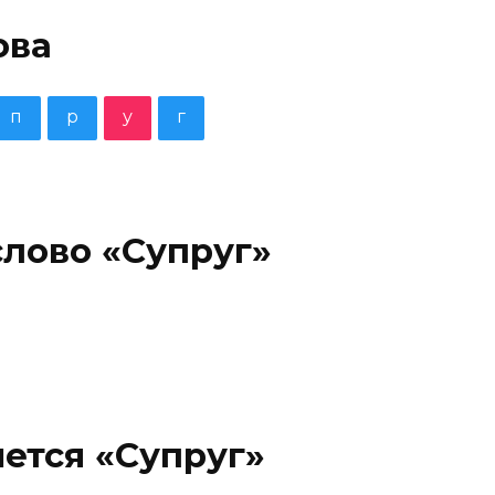
ова
п
р
у
г
слово «Супруг»
ется «Супруг»