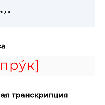
ипция
ва
пру́к]
ая транскрипция