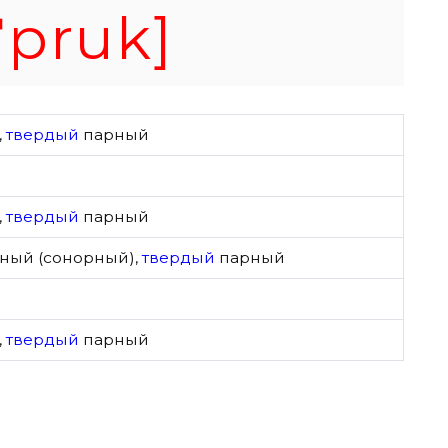
ˈpruk]
,
твердый
парный
,
твердый
парный
ный (сонорный)
,
твердый
парный
,
твердый
парный