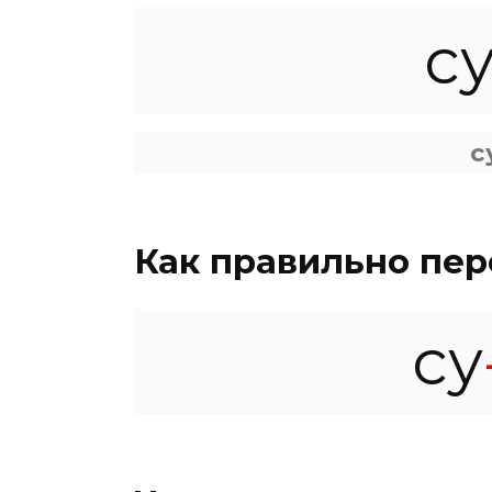
с
с
Как правильно пер
су