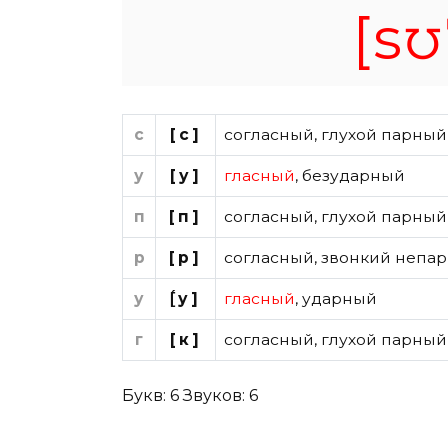
[sʊ
с
[с]
согласный
,
глухой парный
у
[у]
гласный
,
безударный
п
[п]
согласный
,
глухой парный
р
[р]
согласный
,
звонкий непар
у
[́у]
гласный
,
ударный
г
[к]
согласный
,
глухой парный
Букв: 6 Звуков: 6