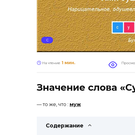
С
1 мин.
На чтение
Просмо
Значение слова «С
—
то же, что
:
муж
Содержание