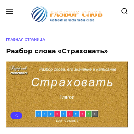
Перейти
к
содержанию
ГЛАВНАЯ СТРАНИЦА
Разбор слова «Страховать»
С