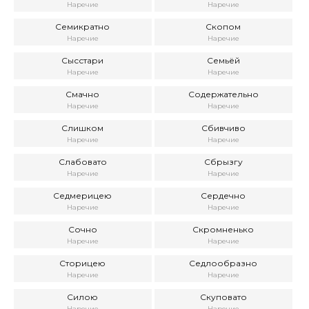
Наречие
Наречие
Семикратно
Скопом
Наречие
Наречие
Сысстари
Семьёй
Наречие
Наречие
Смачно
Содержательно
Наречие
Наречие
Слишком
Сбивчиво
Наречие
Наречие
Слабовато
Сбрызгу
Наречие
Наречие
Седмерицею
Сердечно
Наречие
Наречие
Сочно
Скромненько
Наречие
Наречие
Сторицею
Седлообразно
Наречие
Наречие
Силою
Скуповато
Наречие
Наречие