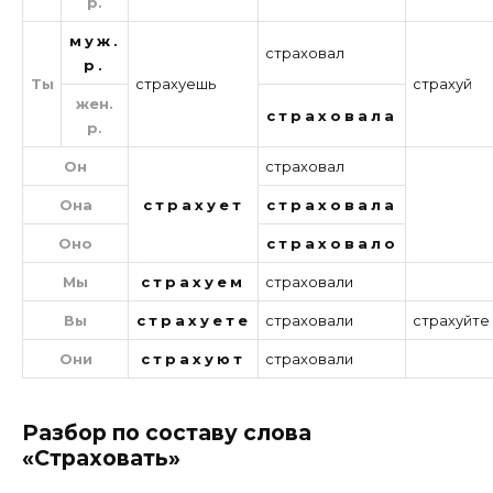
р.
муж.
страховал
р.
Ты
страхуешь
страхуй
жен.
страховала
р.
Он
страховал
Она
страхует
страховала
Оно
страховало
Мы
страхуем
страховали
Вы
страхуете
страховали
страхуйте
Они
страхуют
страховали
Разбор по составу слова
«Страховать»