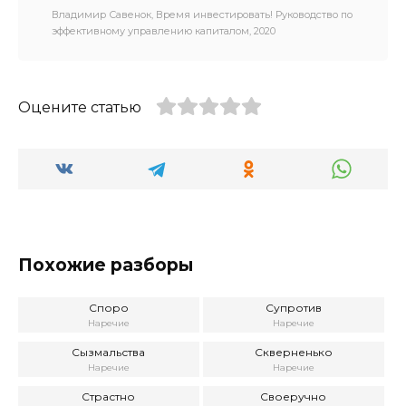
Владимир Савенок, Время инвестировать! Руководство по
эффективному управлению капиталом, 2020
Оцените статью
Похожие разборы
Споро
Супротив
Наречие
Наречие
Сызмальства
Скверненько
Наречие
Наречие
Страстно
Своеручно