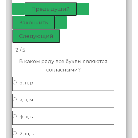
2 / 5
В каком ряду все буквы являются
согласными?
о, п, р
к, л, м
ф, х, ь
й, ш, ъ