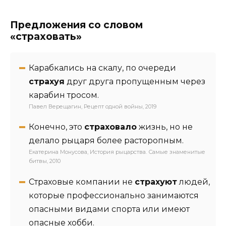
Предложения со словом
«страховать»
Карабкались на скалу, по очереди
страхуя
друг друга пропущенным через
карабин тросом.
Павел Верещагин, Рецепт одной войны, 2019
Конечно, это
страховало
жизнь, но не
делало рыцаря более расторопным.
Екатерина Монусова, История рыцарства. Самые знаменитые
битвы, 2010
Страховые компании не
страхуют
людей,
которые профессионально занимаются
опасными видами спорта или имеют
опасные хобби.