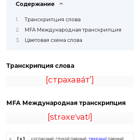
Содержание
Транскрипция слова
MFA Международная транскрипция
Цветовая схема слова
Транскрипция слова
[страхава́т’]
MFA
Международная транскрипция
[strəxɐˈvatʲ]
с
[с]
согласный
,
глухой парный
,
твердый
парный