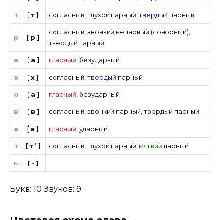
т
[т]
согласный
,
глухой парный
,
твердый
парный
согласный
,
звонкий непарный (сонорный)
,
р
[р]
твердый
парный
а
[а]
гласный
,
безударный
х
[х]
согласный
,
твердый
парный
о
[а]
гласный
,
безударный
в
[в]
согласный
,
звонкий парный
,
твердый
парный
а
[́а]
гласный
,
ударный
т
[т’]
согласный
,
глухой парный
,
мягкий
парный
ь
[-]
Букв: 10 Звуков: 9
Цветовая схема слова