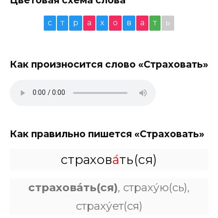
с
т
р
а
х
о
в
а
т
ь
Как произносится слово «Страховать»
Как правильно пишется «Страховать»
страхов
а́
ть(ся)
страхова́ть(ся)
, страху́ю(сь),
страху́ет(ся)