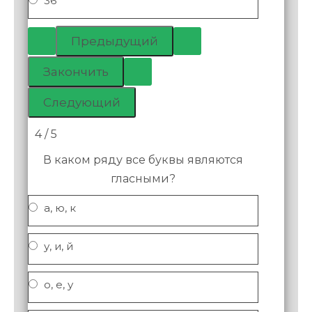
36
4 / 5
В каком ряду все буквы являются
гласными?
а, ю, к
у, и, й
о, е, у