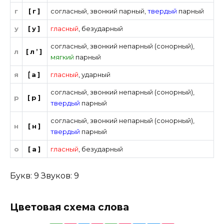
г
[г]
согласный
,
звонкий парный
,
твердый
парный
у
[у]
гласный
,
безударный
согласный
,
звонкий непарный (сонорный)
,
л
[л’]
мягкий
парный
я
[́а]
гласный
,
ударный
согласный
,
звонкий непарный (сонорный)
,
р
[р]
твердый
парный
согласный
,
звонкий непарный (сонорный)
,
н
[н]
твердый
парный
о
[а]
гласный
,
безударный
Букв: 9 Звуков: 9
Цветовая схема слова