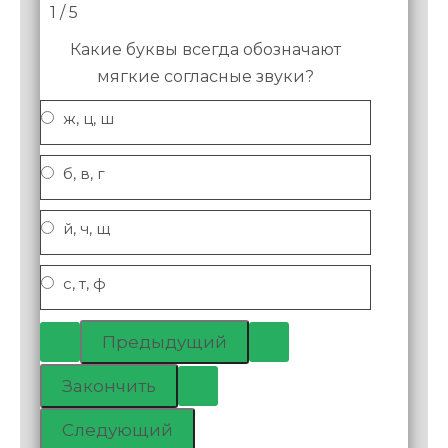
1 / 5
Какие буквы всегда обозначают
мягкие согласные звуки?
ж, ц, ш
б, в, г
й, ч, щ
с, т, ф