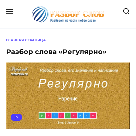
Перейти
к
содержанию
ГЛАВНАЯ СТРАНИЦА
Разбор слова «Регулярно»
Р