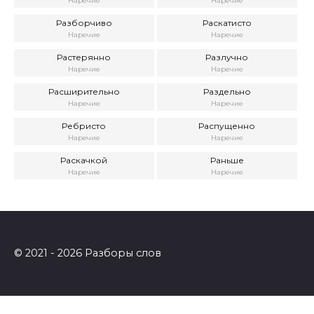
Наречие
Наречие
Разборчиво
Раскатисто
Наречие
Наречие
Растерянно
Разлучно
Наречие
Наречие
Расширительно
Раздельно
Наречие
Наречие
Ребристо
Распущенно
Наречие
Наречие
Раскачкой
Раньше
Наречие
Наречие
© 2021 - 2026 Разборы слов