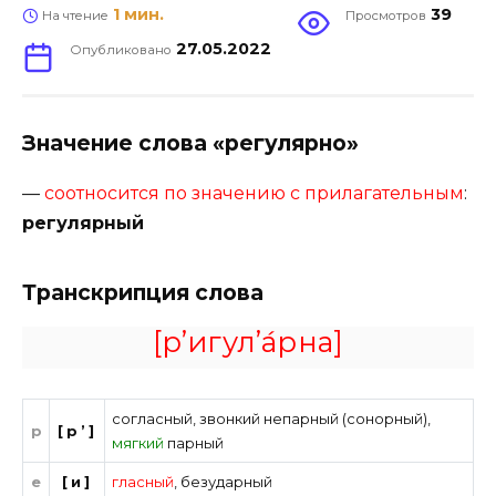
1 мин.
39
На чтение
Просмотров
27.05.2022
Опубликовано
Значение слова «регулярно»
—
соотносится по значению с прилагательным
:
регулярный
Транскрипция слова
[р’игул’а́рна]
согласный
,
звонкий непарный (сонорный)
,
р
[р’]
мягкий
парный
е
[и]
гласный
,
безударный