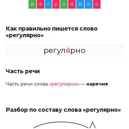
р
е
г
у
л
я
р
н
о
Как правильно пишется слово
«регулярно»
регул
я́
рно
Часть речи
Часть речи слова
«регулярно»
—
наречие
Разбор по составу слова «регулярно»