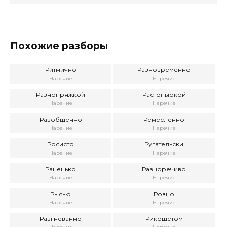
Похожие разборы
Ритмично
Разновременно
Наречие
Наречие
Разнопряжкой
Растопыркой
Наречие
Наречие
Разобщённо
Ремесленно
Наречие
Наречие
Росисто
Ругательски
Наречие
Наречие
Раненько
Разноречиво
Наречие
Наречие
Рысью
Ровно
Наречие
Наречие
Разгневанно
Рикошетом