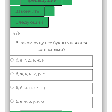
4 / 5
В каком ряду все буквы являются
согласными?
б, в, г, д, е, ж, з
б, ж, к, н, м, р, с
б, й, и, ф, х, ч, щ
б, е, ё, о, у, э, ю