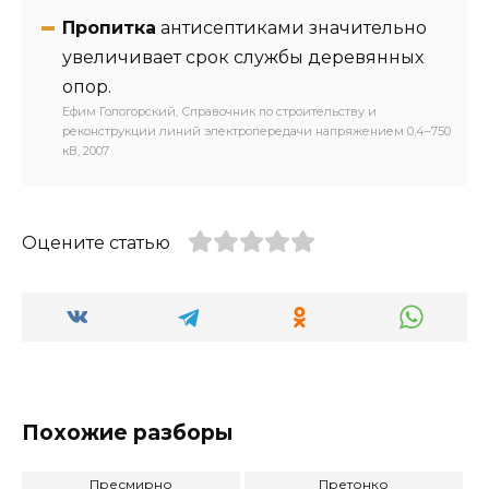
Пропитка
антисептиками значительно
увеличивает срок службы деревянных
опор.
Ефим Гологорский, Справочник по строительству и
реконструкции линий электропередачи напряжением 0,4–750
кВ, 2007
Оцените статью
Похожие разборы
Пресмирно
Претонко