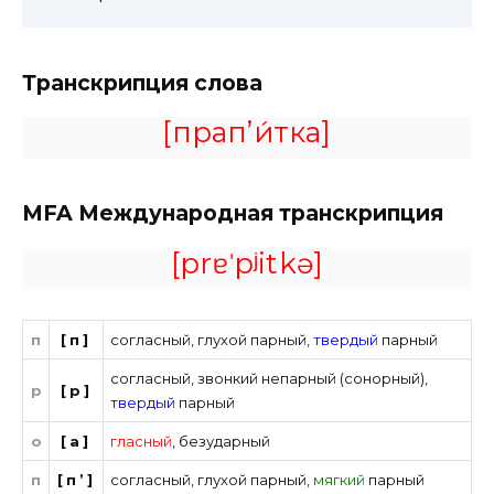
Транскрипция слова
[прап’и́тка]
MFA
Международная транскрипция
[prɐˈpʲitkə]
п
[п]
согласный
,
глухой парный
,
твердый
парный
согласный
,
звонкий непарный (сонорный)
,
р
[р]
твердый
парный
о
[а]
гласный
,
безударный
п
[п’]
согласный
,
глухой парный
,
мягкий
парный