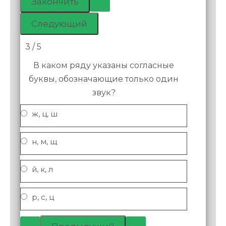
3 / 5
В каком ряду указаны согласные
буквы, обозначающие только один
звук?
ж, ц, ш
н, м, щ
й, к, л
р, с, ц