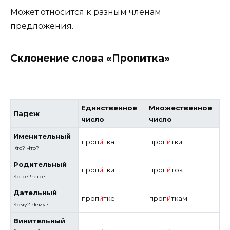
Может относится к разным членам
предложения.
Склонение слова «Пропитка»
Единственное
Множественное
Падеж
число
число
Именительный
проп
и́
тка
проп
и́
тки
Кто? Что?
Родительный
проп
и́
тки
проп
и́
ток
Кого? Чего?
Дательный
проп
и́
тке
проп
и́
ткам
Кому? Чему?
Винительный