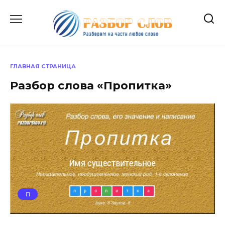
Перейти
к
содержанию
ГЛАВНАЯ СТРАНИЦА
Разбор слова «Пропитка»
П