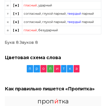
и
[́и]
гласный
,
ударный
т
[т]
согласный
,
глухой парный
,
твердый
парный
к
[к]
согласный
,
глухой парный
,
твердый
парный
а
[а]
гласный
,
безударный
Букв: 8 Звуков: 8
Цветовая схема слова
п
р
о
п
и
т
к
а
Как правильно пишется «Пропитка»
проп
и́
тка