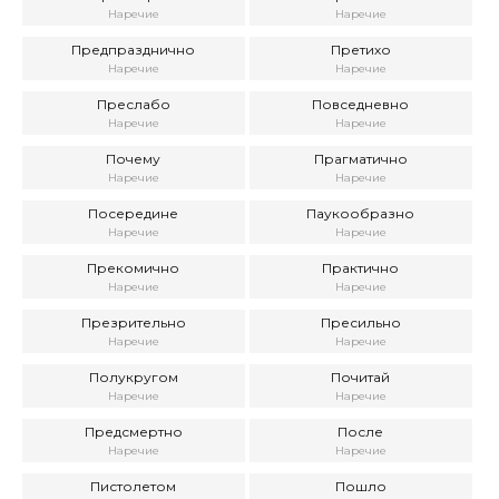
Наречие
Наречие
Предпразднично
Претихо
Наречие
Наречие
Преслабо
Повседневно
Наречие
Наречие
Почему
Прагматично
Наречие
Наречие
Посередине
Паукообразно
Наречие
Наречие
Прекомично
Практично
Наречие
Наречие
Презрительно
Пресильно
Наречие
Наречие
Полукругом
Почитай
Наречие
Наречие
Предсмертно
После
Наречие
Наречие
Пистолетом
Пошло