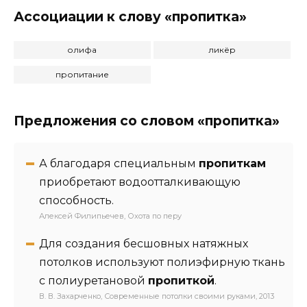
Ассоциации к слову «пропитка»
олифа
ликёр
пропитание
Предложения со словом «пропитка»
А благодаря специальным
пропиткам
приобретают водоотталкивающую
способность.
Алексей Филипьечев, Охота по перу
Для создания бесшовных натяжных
потолков используют полиэфирную ткань
с полиуретановой
пропиткой
.
В. В. Захарченко, Современные потолки своими руками, 2013