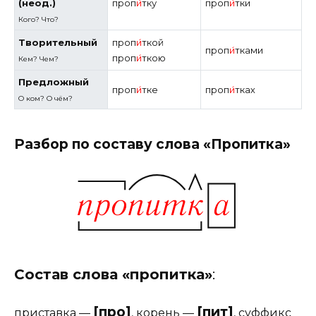
(неод.)
проп
и́
тку
проп
и́
тки
Кого?
Что?
Творительный
проп
и́
ткой
проп
и́
тками
проп
и́
ткою
Кем? Чем?
Предложный
проп
и́
тке
проп
и́
тках
О ком? О чём?
Разбор по составу слова «Пропитка»
Состав слова «пропитка»
:
[про]
[пит]
приставка
—
,
корень
—
,
суффикс