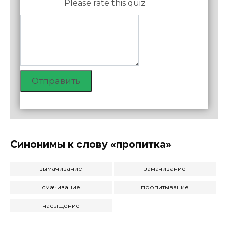
Please rate this quiz
Отправить
Синонимы к слову «пропитка»
вымачивание
замачивание
смачивание
пропитывание
насыщение