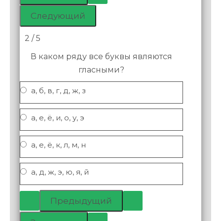
2 / 5
В каком ряду все буквы являются
гласными?
а, б, в, г, д, ж, з
а, е, ё, и, о, у, э
а, е, ё, к, л, м, н
а, д, ж, э, ю, я, й