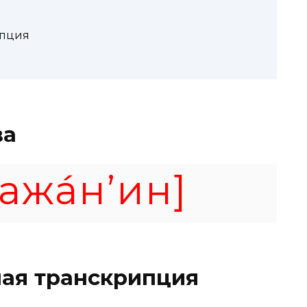
ипция
ва
ажа́н’ин]
ая транскрипция