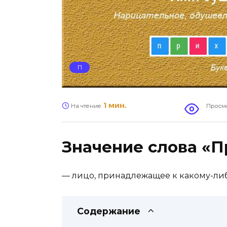
П
1 мин.
На чтение
Просм
Значение слова «
— лицо, принадлежащее к какому-ли
Содержание