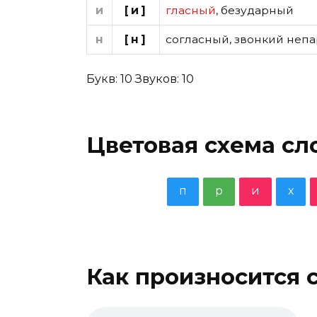
и
[и]
гласный
,
безударный
н
[н]
согласный
,
звонкий непа
Букв: 10 Звуков: 10
Цветовая схема сл
п
р
и
х
Как произносится 