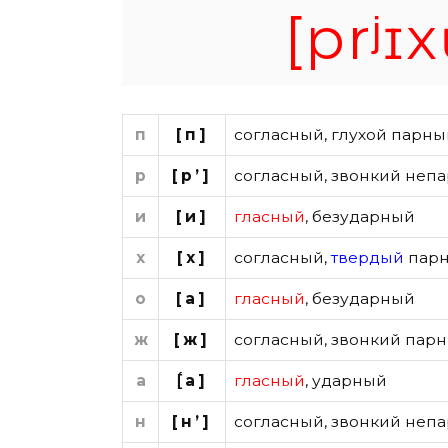
[prʲɪx
п
[п]
согласный
,
глухой парны
р
[р’]
согласный
,
звонкий непа
и
[и]
гласный
,
безударный
х
[х]
согласный
,
твердый
пар
о
[а]
гласный
,
безударный
ж
[ж]
согласный
,
звонкий пар
а
[́а]
гласный
,
ударный
н
[н’]
согласный
,
звонкий непа