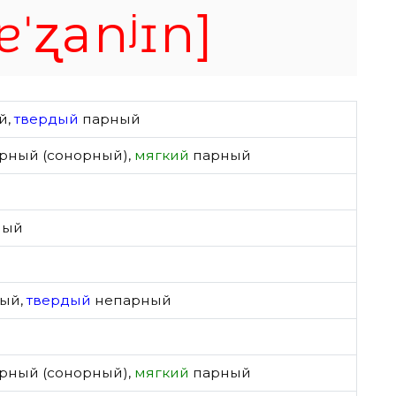
ɐˈʐanʲɪn]
й
,
твердый
парный
рный (сонорный)
,
мягкий
парный
ный
ный
,
твердый
непарный
рный (сонорный)
,
мягкий
парный