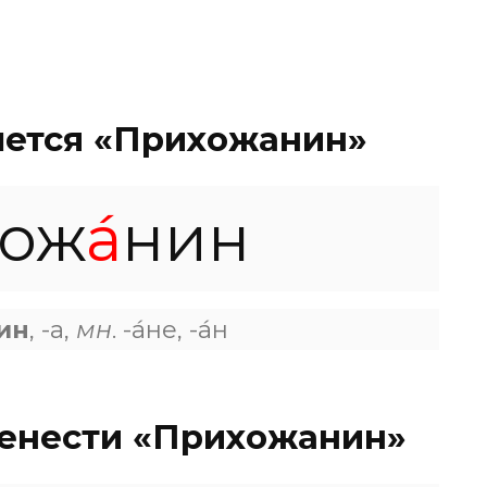
шется «Прихожанин»
хож
а́
нин
ин
, -а,
мн
. -а́не, -а́н
ренести «Прихожанин»