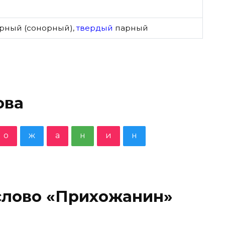
рный (сонорный)
,
твердый
парный
ова
о
ж
а
н
и
н
слово «Прихожанин»