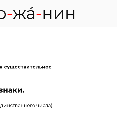
о
-
жа́
-
нин
я существительное
знаки.
динственного числа)