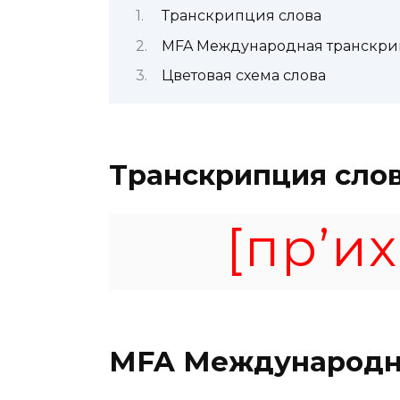
Транскрипция слова
MFA Международная транскр
Цветовая схема слова
Транскрипция сло
[пр’их
MFA
Международн