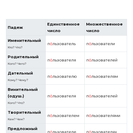
Единственное
Множественное
Падеж
число
число
Именительный
п
о́
льзователь
п
о́
льзователи
Кто? Что?
Родительный
п
о́
льзователя
п
о́
льзователей
Кого? Чего?
Дательный
п
о́
льзователю
п
о́
льзователям
Кому? Чему?
Винительный
(одуш.)
п
о́
льзователя
п
о́
льзователей
Кого?
Что?
Творительный
п
о́
льзователем
п
о́
льзователями
Кем? Чем?
Предложный
п
о́
льзователе
п
о́
льзователях