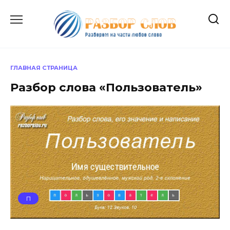
Перейти
к
содержанию
ГЛАВНАЯ СТРАНИЦА
Разбор слова «Пользователь»
П