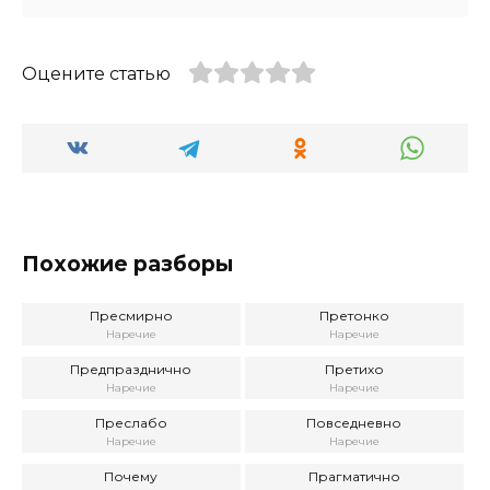
Оцените статью
Похожие разборы
Пресмирно
Претонко
Наречие
Наречие
Предпразднично
Претихо
Наречие
Наречие
Преслабо
Повседневно
Наречие
Наречие
Почему
Прагматично