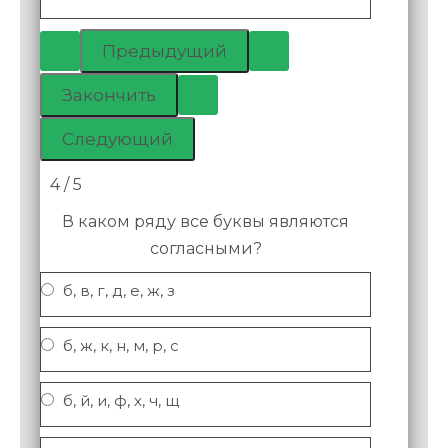
4 / 5
В каком ряду все буквы являются
согласными?
б, в, г, д, е, ж, з
б, ж, к, н, м, р, с
б, й, и, ф, х, ч, щ