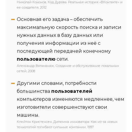
Николай Кононов, Код Дурова. Реальная история «ВКонтакте» и
ее создателя, 2012
Основная его задача – обеспечить
максимальную скорость поиска и записи
нужных данных в базу данных или
получения информации из неё с
последующей передачей конечному
пользователю
сети.
Александр Ватаманюк, Создание и обслуживание локальных
сетей, 2008
Другими словами, потребности
большинства
пользователей
компьютеров изменяются медленнее, чем
изготовители совершенствуют свои
машины.
Клейтон Кристенсен, Дилемма инноватора: Как из-за новых
технологий погибают сильные компании, 1997