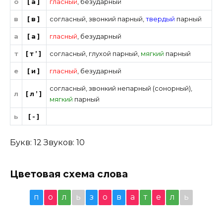
о
[а]
гласный
,
безударный
в
[в]
согласный
,
звонкий парный
,
твердый
парный
а
[а]
гласный
,
безударный
т
[т’]
согласный
,
глухой парный
,
мягкий
парный
е
[и]
гласный
,
безударный
согласный
,
звонкий непарный (сонорный)
,
л
[л’]
мягкий
парный
ь
[-]
Букв: 12 Звуков: 10
Цветовая схема слова
п
о
л
ь
з
о
в
а
т
е
л
ь