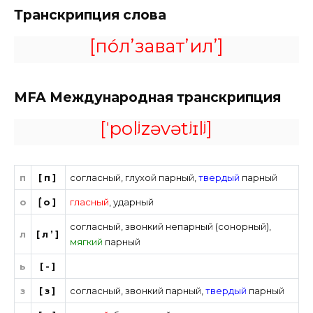
Транскрипция слова
[по́л’зават’ил’]
MFA
Международная транскрипция
[ˈpolʲzəvətʲɪlʲ]
п
[п]
согласный
,
глухой парный
,
твердый
парный
о
[́о]
гласный
,
ударный
согласный
,
звонкий непарный (сонорный)
,
л
[л’]
мягкий
парный
ь
[-]
з
[з]
согласный
,
звонкий парный
,
твердый
парный