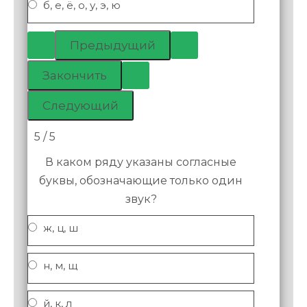
б, е, ё, о, у, э, ю
5 / 5
В каком ряду указаны согласные
буквы, обозначающие только один
звук?
ж, ц, ш
н, м, щ
й, к, л