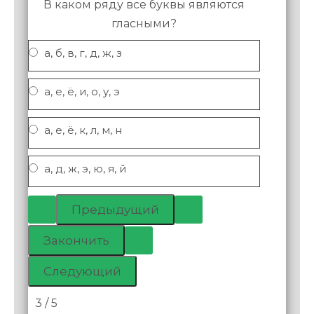
В каком ряду все буквы являются
гласными?
а, б, в, г, д, ж, з
а, е, ё, и, о, у, э
а, е, ё, к, л, м, н
а, д, ж, э, ю, я, й
3 / 5