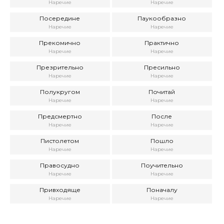
Наречие
Наречие
Посередине
Паукообразно
Наречие
Наречие
Прекомично
Практично
Наречие
Наречие
Презрительно
Пресильно
Наречие
Наречие
Полукругом
Почитай
Наречие
Наречие
Предсмертно
После
Наречие
Наречие
Пистолетом
Пошло
Наречие
Наречие
Правосудно
Поучительно
Наречие
Наречие
Привходяще
Поначалу
Наречие
Наречие