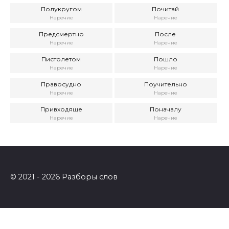
Полукругом
Почитай
Наречие
Наречие
Предсмертно
После
Наречие
Наречие
Пистолетом
Пошло
Наречие
Наречие
Правосудно
Поучительно
Наречие
Наречие
Привходяще
Поначалу
Наречие
Наречие
© 2021 - 2026 Разборы слов