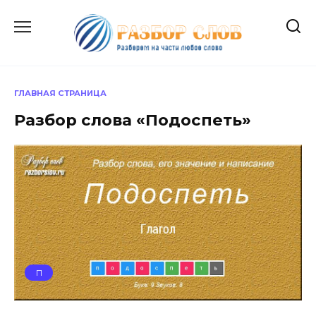
Перейти
к
содержанию
ГЛАВНАЯ СТРАНИЦА
Разбор слова «Подоспеть»
П