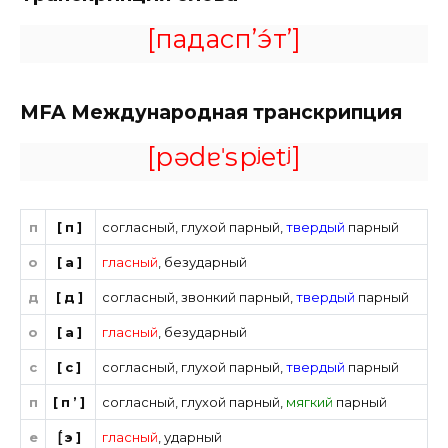
[падасп’э́т’]
MFA
Международная транскрипция
[pədɐˈspʲetʲ]
п
[п]
согласный
,
глухой парный
,
твердый
парный
о
[а]
гласный
,
безударный
д
[д]
согласный
,
звонкий парный
,
твердый
парный
о
[а]
гласный
,
безударный
с
[с]
согласный
,
глухой парный
,
твердый
парный
п
[п’]
согласный
,
глухой парный
,
мягкий
парный
е
[́э]
гласный
,
ударный