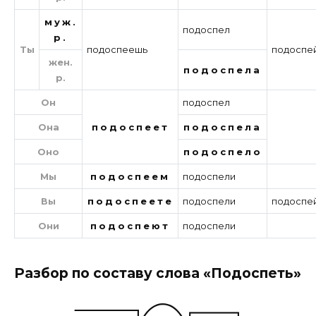
муж.
подоспел
р.
Ты
подоспеешь
подоспе
жен.
подоспела
р.
Он
подоспел
Она
подоспеет
подоспела
Оно
подоспело
Мы
подоспеем
подоспели
Вы
подоспеете
подоспели
подоспе
Они
подоспеют
подоспели
Разбор по составу слова «Подоспеть»