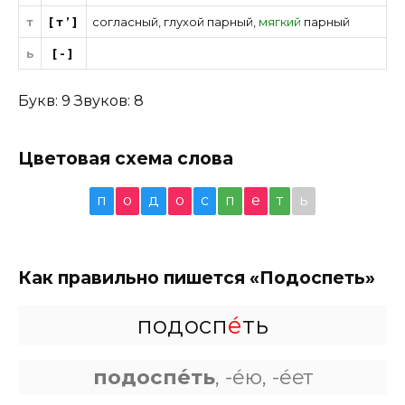
т
[т’]
согласный
,
глухой парный
,
мягкий
парный
ь
[-]
Букв: 9 Звуков: 8
Цветовая схема слова
п
о
д
о
с
п
е
т
ь
Как правильно пишется «Подоспеть»
подосп
е́
ть
подоспе́ть
, -е́ю, -е́ет