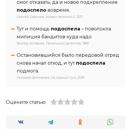
смог отказать, да и новое подкрепление
подоспело
вовремя.
Сергей Савинов, Играет чемпион 2, 2017
Тут и помощь
подоспела
– поволокла
милиция бандитов куда надо.
Виктор Астафьев, Печальный детектив, 1985
Остановившийся было передовой отряд
снова начал отход, и тут
подоспела
подмога.
Николай Дмитриев, На торный путь, 2019
Оцените статью