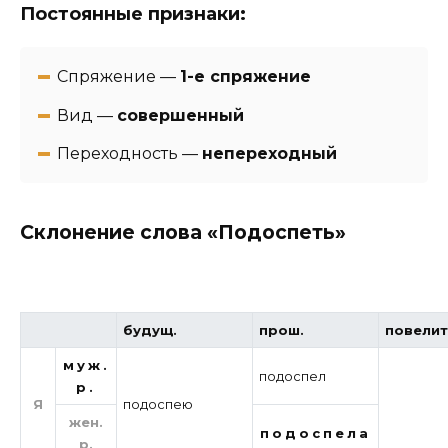
Постоянные признаки:
Спряжение —
1-е спряжение
Вид —
совершенный
Переходность —
непереходный
Склонение слова «Подоспеть»
будущ.
прош.
повелит
муж.
подоспел
р.
Я
подоспею
жен.
подоспела
р.