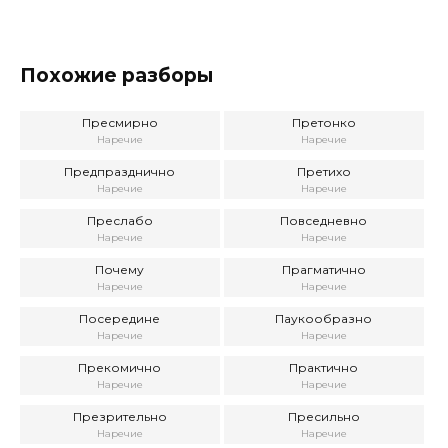
Похожие разборы
Пресмирно
Претонко
Наречие
Наречие
Предпразднично
Претихо
Наречие
Наречие
Преслабо
Повседневно
Наречие
Наречие
Почему
Прагматично
Наречие
Наречие
Посередине
Паукообразно
Наречие
Наречие
Прекомично
Практично
Наречие
Наречие
Презрительно
Пресильно
Наречие
Наречие