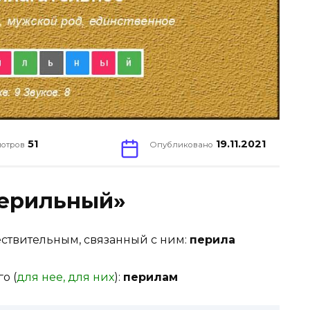
51
19.11.2021
отров
Опубликовано
Перильный»
ствительным, связанный с ним
:
перила
о (
для нее, для них
)
:
перилам