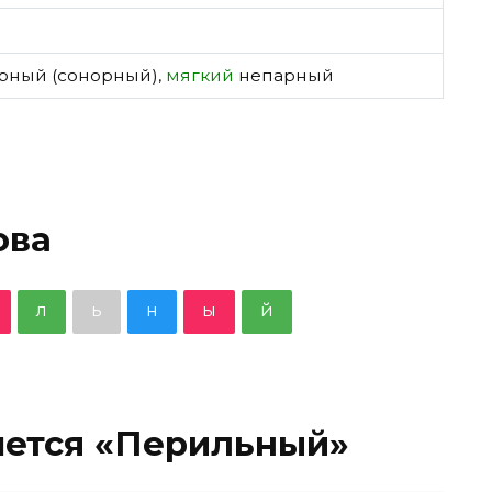
рный (сонорный)
,
мягкий
непарный
ова
л
ь
н
ы
й
шется «Перильный»