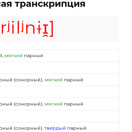
ая транскрипция
rʲilʲnɨɪ̯]
й
,
мягкий
парный
рный (сонорный)
,
мягкий
парный
рный (сонорный)
,
мягкий
парный
рный (сонорный)
,
твердый
парный