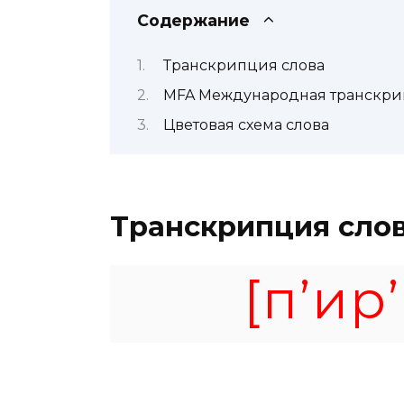
Содержание
Транскрипция слова
MFA Международная транскр
Цветовая схема слова
Транскрипция сло
[п’ир’