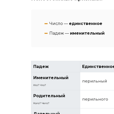
Число —
единственное
Падеж —
именительный
Падеж
Единственно
Именительный
перильный
Кто? Что?
Родительный
перильного
Кого? Чего?
Дательный