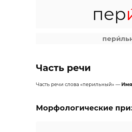
пер
и
пери́ль
Часть речи
Часть речи слова «перильный» —
Имя
Морфологические при