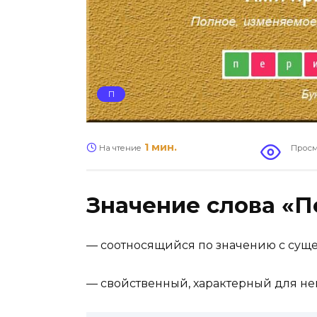
П
1 мин.
На чтение
Просм
Значение слова «
—
соотносящийся по значению с суще
—
свойственный, характерный для нег