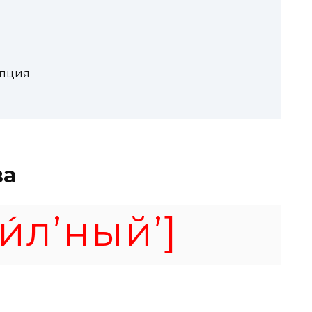
ипция
ва
и́л’ный’]