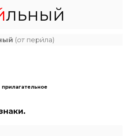
́
льный
ный
(
от
пери́ла)
 прилагательное
знаки.