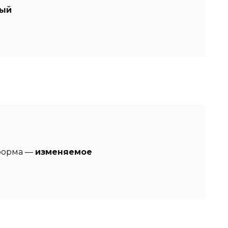
ный
форма —
изменяемое