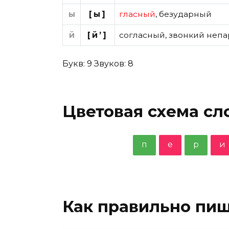
ы
[ы]
гласный
,
безударный
й
[й’]
согласный
,
звонкий непа
Букв: 9 Звуков: 8
Цветовая схема сл
п
е
р
и
Как правильно пи