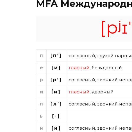
MFA
Международн
[pʲɪˈ
п
[п’]
согласный
,
глухой парны
е
[и]
гласный
,
безударный
р
[р’]
согласный
,
звонкий непа
и
[́и]
гласный
,
ударный
л
[л’]
согласный
,
звонкий непа
ь
[-]
н
[н]
согласный
,
звонкий непа