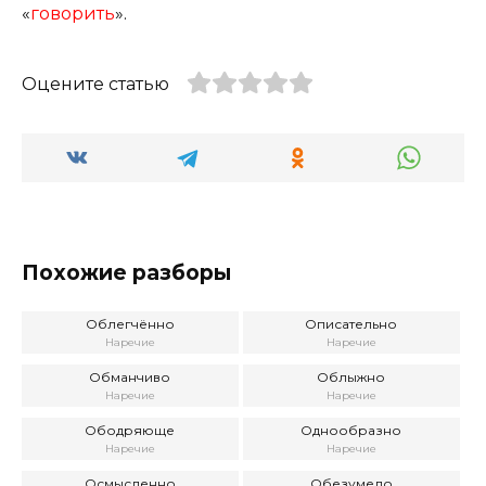
«
говорить
».
Оцените статью
Похожие разборы
Облегчённо
Описательно
Наречие
Наречие
Обманчиво
Облыжно
Наречие
Наречие
Ободряюще
Однообразно
Наречие
Наречие
Осмысленно
Обезумело