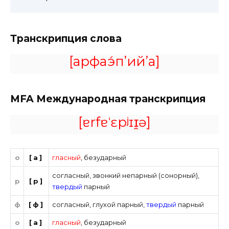
Транскрипция слова
[арфаэ́п’ий’а]
MFA
Международная транскрипция
[ɐrfɐˈɛpʲɪɪ̯ə]
о
[а]
гласный
,
безударный
согласный
,
звонкий непарный (сонорный)
,
р
[р]
твердый
парный
ф
[ф]
согласный
,
глухой парный
,
твердый
парный
о
[а]
гласный
,
безударный