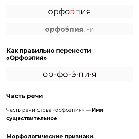
орфо
э́
пия
орфоэ́пия
, -и
Как правильно перенести
«Орфоэпия»
ор
-
фо
-
э́
·
пи
·
я
Часть речи
Часть речи слова «орфоэпия» —
Имя
существительное
Морфологические признаки.