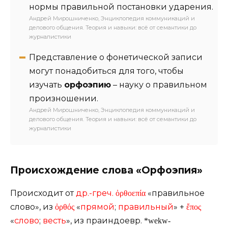
нормы правильной постановки ударения.
Андрей Мирошниченко, Энциклопедия коммуникаций и
делового общения. Теория и навыки: всё от семантики до
журналистики
Представление о фонетической записи
могут понадобиться для того, чтобы
изучать
орфоэпию
– науку о правильном
произношении.
Андрей Мирошниченко, Энциклопедия коммуникаций и
делового общения. Теория и навыки: всё от семантики до
журналистики
Происхождение слова «Орфоэпия»
Происходит от
др.-греч.
«правильное
ὀρθοεπία
слово», из
«
прямой
;
правильный
» +
ὀρθός
ἔπος
«
слово
;
весть
», из праиндоевр.
*wekw-