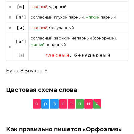
э
[́э]
гласный
,
ударный
п
[п’]
согласный
,
глухой парный
,
мягкий
парный
и
[и]
гласный
,
безударный
согласный
,
звонкий непарный (сонорный)
,
[й’]
мягкий
непарный
я
[а]
гласный
,
безударный
Букв: 8 Звуков: 9
Цветовая схема слова
о
р
ф
о
э
п
и
я
Как правильно пишется «Орфоэпия»