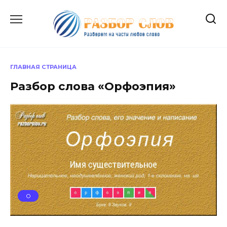
Перейти
к
содержанию
ГЛАВНАЯ СТРАНИЦА
Разбор слова «Орфоэпия»
О