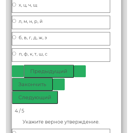
х, ц, ч, щ
л, м, н, р, й
б, в, г, д, ж, з
п, ф, к, т, ш, с
4 / 5
Укажите верное утверждение.