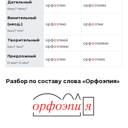
Дательный
орфо
э́
пии
орфо
э́
пиям
Кому? Чему?
Винительный
(неод.)
орфо
э́
пию
орфо
э́
пии
Кого?
Что?
Творительный
орфо
э́
пией
орфо
э́
пиями
орфо
э́
пиею
Кем? Чем?
Предложный
орфо
э́
пии
орфо
э́
пиях
О ком? О чём?
Разбор по составу слова «Орфоэпия»