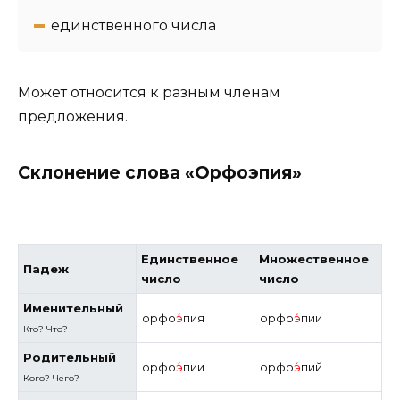
единственного числа
Может относится к разным членам
предложения.
Склонение слова «Орфоэпия»
Единственное
Множественное
Падеж
число
число
Именительный
орфо
э́
пия
орфо
э́
пии
Кто? Что?
Родительный
орфо
э́
пии
орфо
э́
пий
Кого? Чего?