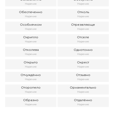
Наречие
Наречие
Обеспеченно
Отколь
Наречие
Наречие
Особнячком
Отрезвляюще
Наречие
Наречие
Охрипло
Отселе
Наречие
Наречие
Отколева
Однотонно
Наречие
Наречие
Открыто
Окрест
Наречие
Наречие
Отчуждённо
Отзывно
Наречие
Наречие
Оторопело
Орнаментально
Наречие
Наречие
Образно
Отдалённо
Наречие
Наречие