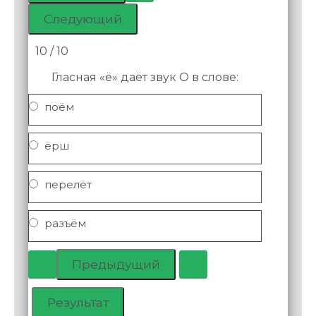
10 / 10
Гласная «ё» даёт звук О в слове:
поём
ёрш
перелёт
разъём