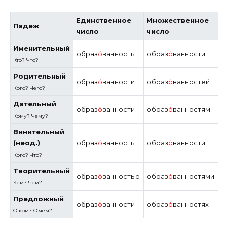
Единственное
Множественное
Падеж
число
число
Именительный
образ
о́
ванность
образ
о́
ванности
Кто? Что?
Родительный
образ
о́
ванности
образ
о́
ванностей
Кого? Чего?
Дательный
образ
о́
ванности
образ
о́
ванностям
Кому? Чему?
Винительный
(неод.)
образ
о́
ванность
образ
о́
ванности
Кого?
Что?
Творительный
образ
о́
ванностью
образ
о́
ванностями
Кем? Чем?
Предложный
образ
о́
ванности
образ
о́
ванностях
О ком? О чём?