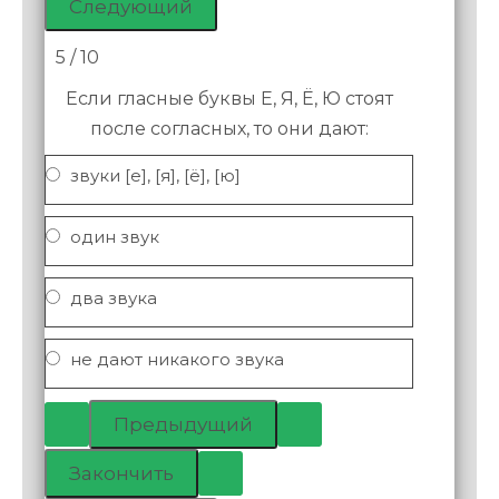
5 / 10
Если гласные буквы Е, Я, Ё, Ю стоят
после согласных, то они дают:
звуки [е], [я], [ё], [ю]
один звук
два звука
не дают никакого звука