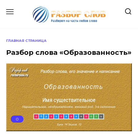
Перейти
к
содержанию
ГЛАВНАЯ СТРАНИЦА
Разбор слова «Образованность»
О