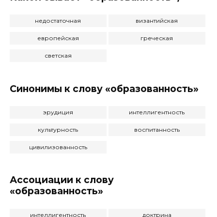
недостаточная
византийская
европейская
греческая
светская
Синонимы к слову «образованность»
эрудиция
интеллигентность
культурность
воспитанность
цивилизованность
Ассоциации к слову
«образованность»
интеллигентность
доктрина