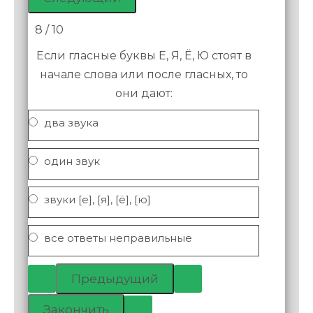
8 / 10
Если гласные буквы Е, Я, Ё, Ю стоят в
начале слова или после гласных, то
они дают:
два звука
один звук
звуки [е], [я], [ё], [ю]
все ответы неправильные