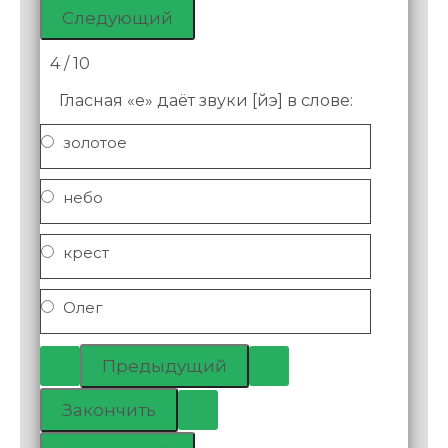
4 / 10
Гласная «е» даёт звуки [йэ] в слове:
золотое
небо
крест
Олег