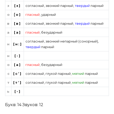
з
[з]
согласный
,
звонкий парный
,
твердый
парный
о
[́о]
гласный
,
ударный
в
[в]
согласный
,
звонкий парный
,
твердый
парный
а
[а]
гласный
,
безударный
согласный
,
звонкий непарный (сонорный)
,
н
[н:]
твердый
парный
н
[-]
о
[а]
гласный
,
безударный
с
[с’]
согласный
,
глухой парный
,
мягкий
парный
т
[т’]
согласный
,
глухой парный
,
мягкий
парный
ь
[-]
Букв: 14 Звуков: 12