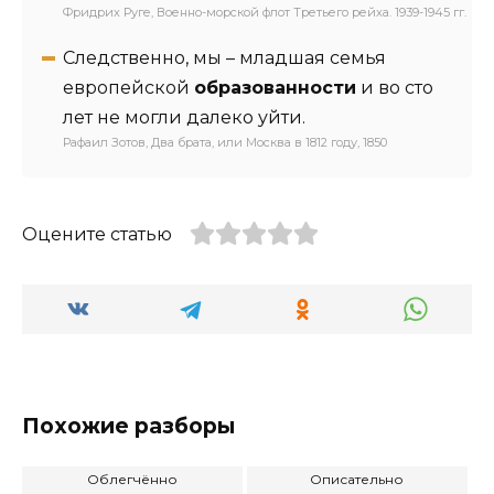
Фридрих Руге, Военно-морской флот Третьего рейха. 1939-1945 гг.
Следственно, мы – младшая семья
европейской
образованности
и во сто
лет не могли далеко уйти.
Рафаил Зотов, Два брата, или Москва в 1812 году, 1850
Оцените статью
Похожие разборы
Облегчённо
Описательно