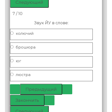
7 / 10
Звук ЙУ в слове:
колючий
брошюра
юг
люстра