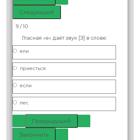
9 / 10
Гласная «е» даёт звук [Э] в слове:
ели
приесться
если
лес