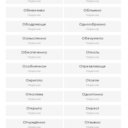
Наречие
Наречие
Обманчиво
Облыжно
Наречие
Наречие
Ободряюще
Однообразно
Наречие
Наречие
Осмысленно
Обезумело
Наречие
Наречие
Обеспеченно
Отколь
Наречие
Наречие
Особнячком
Отрезвляюще
Наречие
Наречие
Охрипло
Отселе
Наречие
Наречие
Отколева
Однотонно
Наречие
Наречие
Открыто
Окрест
Наречие
Наречие
Отчуждённо
Отзывно
Наречие
Наречие