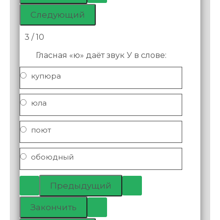
3 / 10
Гласная «ю» даёт звук У в слове:
купюра
юла
поют
обоюдный