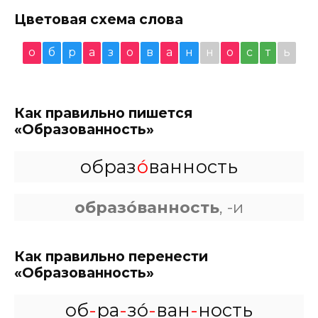
Цветовая схема слова
о
б
р
а
з
о
в
а
н
н
о
с
т
ь
Как правильно пишется
«Образованность»
образ
о́
ванность
образо́ванность
, -и
Как правильно перенести
«Образованность»
об
-
ра
-
зо́
-
ван
-
ность