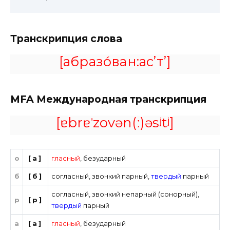
Транскрипция слова
[абразо́ван:ас’т’]
MFA
Международная транскрипция
[ɐbrɐˈzovən(ː)əsʲtʲ]
о
[а]
гласный
,
безударный
б
[б]
согласный
,
звонкий парный
,
твердый
парный
согласный
,
звонкий непарный (сонорный)
,
р
[р]
твердый
парный
а
[а]
гласный
,
безударный