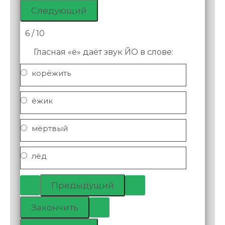
6 / 10
Гласная «ё» даёт звук ЙО в слове:
корёжить
ёжик
мёртвый
лёд