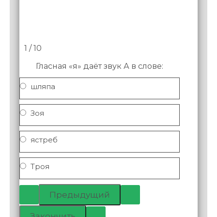
1 / 10
Гласная «я» даёт звук А в слове:
шляпа
Зоя
ястреб
Троя