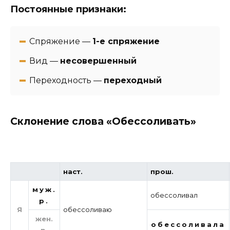
Постоянные признаки:
Спряжение —
1-е спряжение
Вид —
несовершенный
Переходность —
переходный
Склонение слова «Обессоливать»
наст.
прош.
муж.
обессоливал
р.
Я
обессоливаю
жен.
обессоливала
р.