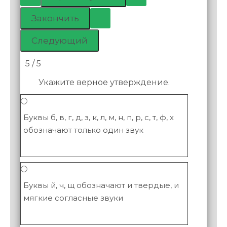
5 / 5
Укажите верное утверждение.
Буквы б, в, г, д, з, к, л, м, н, п, р, с, т, ф, х
обозначают только один звук
Буквы й, ч, щ обозначают и твердые, и
мягкие согласные звуки