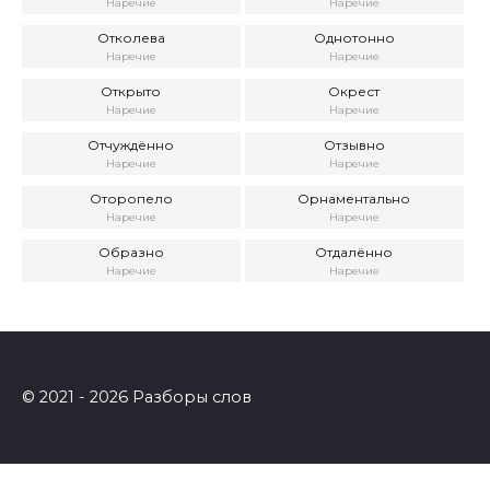
Наречие
Наречие
Отколева
Однотонно
Наречие
Наречие
Открыто
Окрест
Наречие
Наречие
Отчуждённо
Отзывно
Наречие
Наречие
Оторопело
Орнаментально
Наречие
Наречие
Образно
Отдалённо
Наречие
Наречие
© 2021 - 2026 Разборы слов