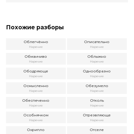
Похожие разборы
Облегчённо
Описательно
Наречие
Наречие
Обманчиво
Облыжно
Наречие
Наречие
Ободряюще
Однообразно
Наречие
Наречие
Осмысленно
Обезумело
Наречие
Наречие
Обеспеченно
Отколь
Наречие
Наречие
Особнячком
Отрезвляюще
Наречие
Наречие
Охрипло
Отселе