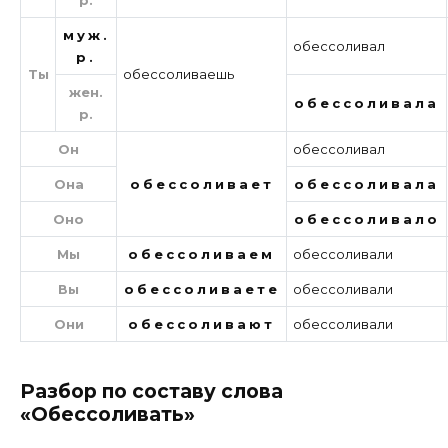
муж.
обессоливал
р.
Ты
обессоливаешь
жен.
обессоливала
р.
Он
обессоливал
Она
обессоливает
обессоливала
Оно
обессоливало
Мы
обессоливаем
обессоливали
Вы
обессоливаете
обессоливали
Они
обессоливают
обессоливали
Разбор по составу слова
«Обессоливать»