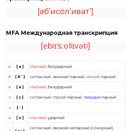
[аб’исо́л’иват’]
MFA
Международная транскрипция
[ɐbʲɪˈsːolʲɪvətʲ]
о
[а]
гласный
,
безударный
б
[б’]
согласный
,
звонкий парный
,
мягкий
парный
е
[и]
гласный
,
безударный
с
[с]
согласный
,
глухой парный
,
твердый
парный
с
[-]
о
[́о]
гласный
,
ударный
согласный
,
звонкий непарный (сонорный)
,
л
[л’]