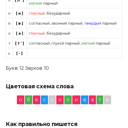
мягкий
парный
и
[и]
гласный
,
безударный
в
[в]
согласный
,
звонкий парный
,
твердый
парный
а
[а]
гласный
,
безударный
т
[т’]
согласный
,
глухой парный
,
мягкий
парный
ь
[-]
Букв: 12 Звуков: 10
Цветовая схема слова
о
б
е
с
с
о
л
и
в
а
т
ь
Как правильно пишется