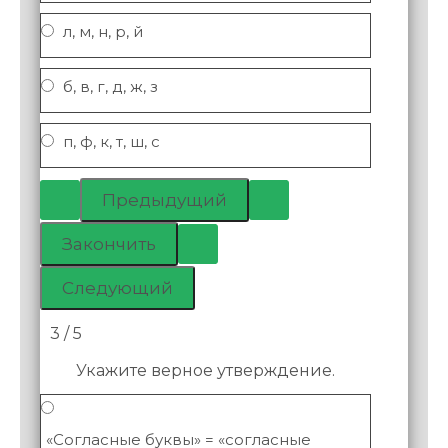
л, м, н, р, й
б, в, г, д, ж, з
п, ф, к, т, ш, с
3 / 5
Укажите верное утверждение.
«Согласные буквы» = «согласные