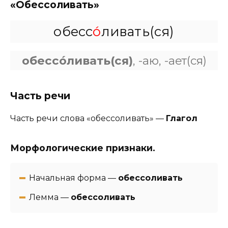
«Обессоливать»
обесс
о́
ливать(ся)
обессо́ливать(ся)
, -аю, -ает(ся)
Часть речи
Часть речи слова «обессоливать» —
Глагол
Морфологические признаки.
Начальная форма —
обессоливать
Лемма —
обессоливать