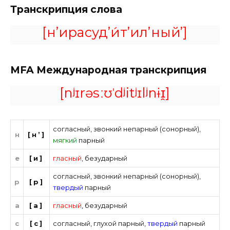
Транскрипция слова
[н’ирасуд’и́т’ил’ный’]
MFA
Международная транскрипция
[nʲɪrəsːʊˈdʲitʲɪlʲnɨɪ̯]
согласный
,
звонкий непарный (сонорный)
,
н
[н’]
мягкий
парный
е
[и]
гласный
,
безударный
согласный
,
звонкий непарный (сонорный)
,
р
[р]
твердый
парный
а
[а]
гласный
,
безударный
с
[с]
согласный
,
глухой парный
,
твердый
парный