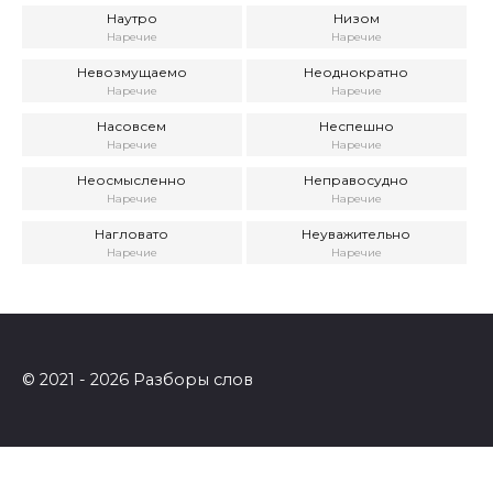
Наутро
Низом
Наречие
Наречие
Невозмущаемо
Неоднократно
Наречие
Наречие
Насовсем
Неспешно
Наречие
Наречие
Неосмысленно
Неправосудно
Наречие
Наречие
Нагловато
Неуважительно
Наречие
Наречие
© 2021 - 2026 Разборы слов