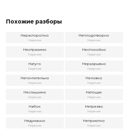
Похожие разборы
Нерасторопно
Неплодотворно
Наречие
Наречие
Неотразимо
Неспокойно
Наречие
Наречие
Натуго
Неразрывно
Наречие
Наречие
Непочтительно
Неловко
Наречие
Наречие
Неслышимо
Натощак
Наречие
Наречие
Набок
Нетрезво
Наречие
Наречие
Недуманно
Неприютно
Наречие
Наречие