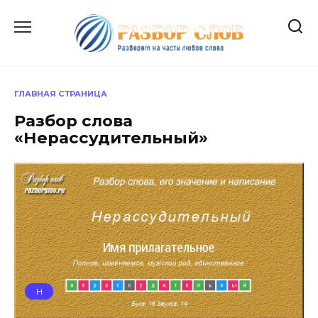
Перейти
к
содержанию
ГЛАВНАЯ СТРАНИЦА
Разбор слова
«Нерассудительный»
Н