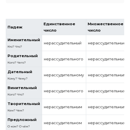
Единственное
Множественное
Падеж
число
число
Именительный
нерассудительный
нерассудительные
Кто? Что?
Родительный
нерассудительного
нерассудительных
Кого? Чего?
Дательный
нерассудительному
нерассудительным
Кому? Чему?
Винительный
нерассудительного
нерассудительных
Кого? Что?
Творительный
нерассудительным
нерассудительными
Кем? Чем?
Предложный
нерассудительном
нерассудительных
О ком? О чём?