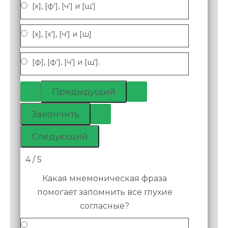
[х], [ф'], [ч'] и [щ']
[х], [х'], [ч'] и [ш]
[ф], [ф'], [ч'] и [щ'].
4 / 5
Какая мнемоническая фраза
помогает запомнить все глухие
согласные?