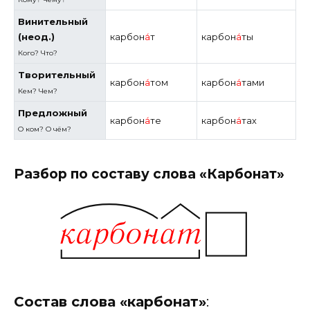
Винительный
(неод.)
карбон
а́
т
карбон
а́
ты
Кого?
Что?
Творительный
карбон
а́
том
карбон
а́
тами
Кем? Чем?
Предложный
карбон
а́
те
карбон
а́
тах
О ком? О чём?
Разбор по составу слова «Карбонат»
Состав слова «карбонат»
: