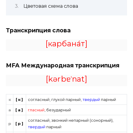
Цветовая схема слова
Транскрипция слова
[карбана́т]
MFA
Международная транскрипция
[kərbɐˈnat]
к
[к]
согласный
,
глухой парный
,
твердый
парный
а
[а]
гласный
,
безударный
согласный
,
звонкий непарный (сонорный)
,
р
[р]
твердый
парный