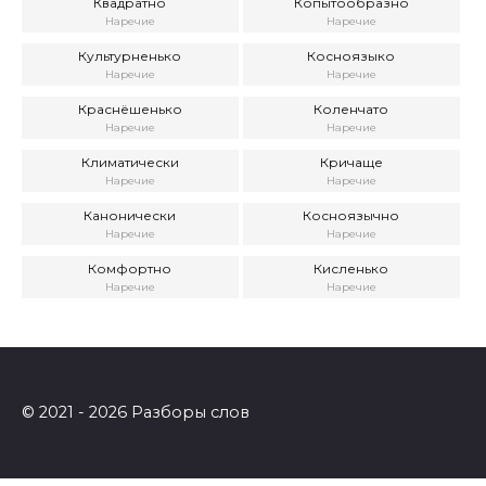
Квадратно
Копытообразно
Наречие
Наречие
Культурненько
Косноязыко
Наречие
Наречие
Краснёшенько
Коленчато
Наречие
Наречие
Климатически
Кричаще
Наречие
Наречие
Канонически
Косноязычно
Наречие
Наречие
Комфортно
Кисленько
Наречие
Наречие
© 2021 - 2026 Разборы слов