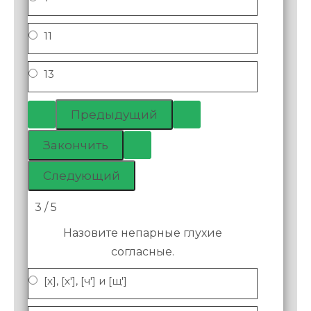
11
13
3 / 5
Назовите непарные глухие
согласные.
[х], [х'], [ч'] и [щ']