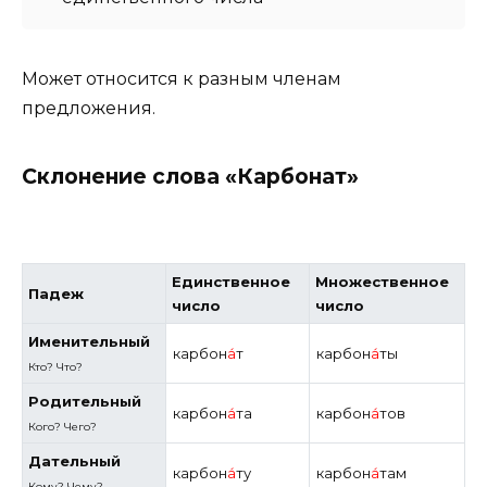
Может относится к разным членам
предложения.
Склонение слова «Карбонат»
Единственное
Множественное
Падеж
число
число
Именительный
карбон
а́
т
карбон
а́
ты
Кто? Что?
Родительный
карбон
а́
та
карбон
а́
тов
Кого? Чего?
Дательный
карбон
а́
ту
карбон
а́
там
Кому? Чему?