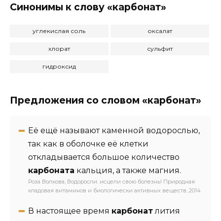
Синонимы к слову «карбонат»
углекислая соль
оксалат
хлорат
сульфит
гидроксид
Предложения со словом «карбонат»
Её ещё называют каменной водорослью,
так как в оболочке её клетки
откладывается большое количество
карбоната
кальция, а также магния.
Роза Волкова, Водоросли: исцели свою болезнь! Природная
кладовая витаминов и биологически активных веществ, 2014
В настоящее время
карбонат
лития