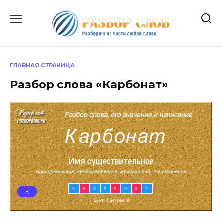
Перейти
к
содержанию
ГЛАВНАЯ СТРАНИЦА
Разбор слова «Карбонат»
К