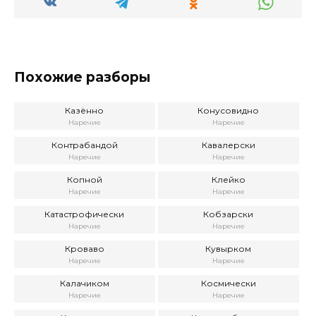
Похожие разборы
Казённо
Конусовидно
Наречие
Наречие
Контрабандой
Кавалерски
Наречие
Наречие
Копной
Клейко
Наречие
Наречие
Катастрофически
Кобзарски
Наречие
Наречие
Кроваво
Кувырком
Наречие
Наречие
Калачиком
Космически
Наречие
Наречие