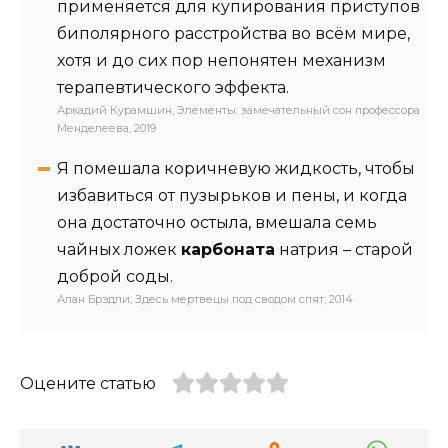
применяется для купирования приступов
биполярного расстройства во всём мире,
хотя и до сих пор непонятен механизм
терапевтического эффекта.
Аркадий Курамшин, Элементы: замечательный сон профессора
Менделеева, 2019
Я помешала коричневую жидкость, чтобы
избавиться от пузырьков и пены, и когда
она достаточно остыла, вмешала семь
чайных ложек
карбоната
натрия – старой
доброй соды.
Алан Брэдли, Здесь мертвецы под сводом спят, 2014
Оцените статью