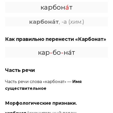
карбон
а́
т
карбона́т
, -а (
хим
.)
Как правильно перенести «Карбонат»
кар
-
бо
-
на́т
Часть речи
Часть речи слова «карбонат» —
Имя
существительное
Морфологические признаки.