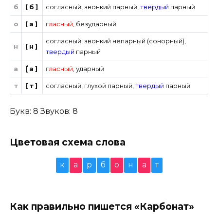
б
[б]
согласный
,
звонкий парный
,
твердый
парный
о
[а]
гласный
,
безударный
согласный
,
звонкий непарный (сонорный)
,
н
[н]
твердый
парный
а
[́а]
гласный
,
ударный
т
[т]
согласный
,
глухой парный
,
твердый
парный
Букв: 8 Звуков: 8
Цветовая схема слова
к
а
р
б
о
н
а
т
Как правильно пишется «Карбонат»