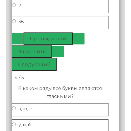
21
36
4 / 5
В каком ряду все буквы являются
гласными?
а, ю, к
у, и, й