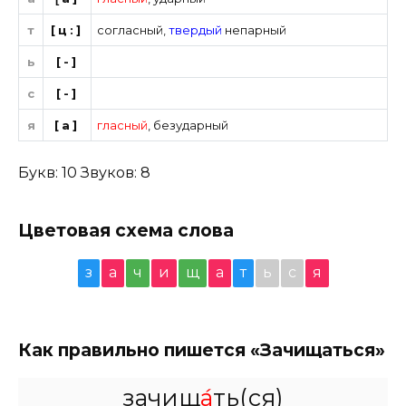
т
[ц:]
согласный
,
твердый
непарный
ь
[-]
с
[-]
я
[а]
гласный
,
безударный
Букв: 10 Звуков: 8
Цветовая схема слова
з
а
ч
и
щ
а
т
ь
с
я
Как правильно пишется «Зачищаться»
зачищ
а́
ть(ся)