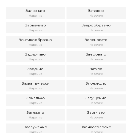
Заливчато
Затяжно
Наречие
Наречие
Забывчиво
Зверообразно
Наречие
Наречие
Зонтикообразно
Зеленовато
Наречие
Наречие
Задирчиво
Зверовато
Наречие
Наречие
Заедино
Затхло
Наречие
Наречие
Захватнически
Злоехидно
Наречие
Наречие
Зонально
Загущённо
Наречие
Наречие
Заглазно
Звончато
Наречие
Наречие
Заслуженно
Звонкоголосно
Наречие
Наречие