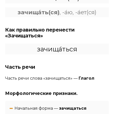
зачища́ть(ся)
, -а́ю, -а́ет(ся)
Как правильно перенести
«Зачищаться»
зачища́ться
Часть речи
Часть речи слова «зачищаться» —
Глагол
Морфологические признаки.
Начальная форма —
зачищаться