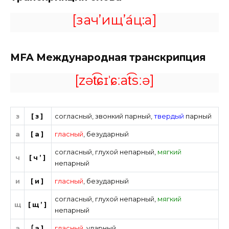
[зач’ищ’а́ц:а]
MFA
Международная транскрипция
[zət͡ɕɪˈɕːat͡sːə]
з
[з]
согласный
,
звонкий парный
,
твердый
парный
а
[а]
гласный
,
безударный
согласный
,
глухой непарный
,
мягкий
ч
[ч’]
непарный
и
[и]
гласный
,
безударный
согласный
,
глухой непарный
,
мягкий
щ
[щ’]
непарный
а
[́а]
гласный
,
ударный