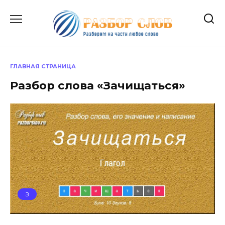
Перейти
к
содержанию
ГЛАВНАЯ СТРАНИЦА
Разбор слова «Зачищаться»
З