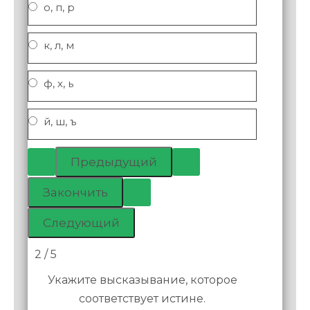
о, п, р
к, л, м
ф, х, ь
й, ш, ъ
2 / 5
Укажите высказывание, которое
соответствует истине.