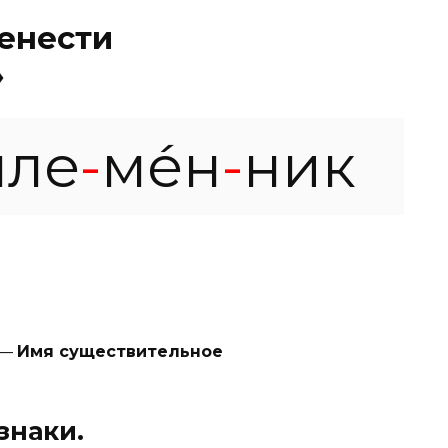
енести
»
пле
-
ме́н
-
ник
 —
Имя существительное
знаки.