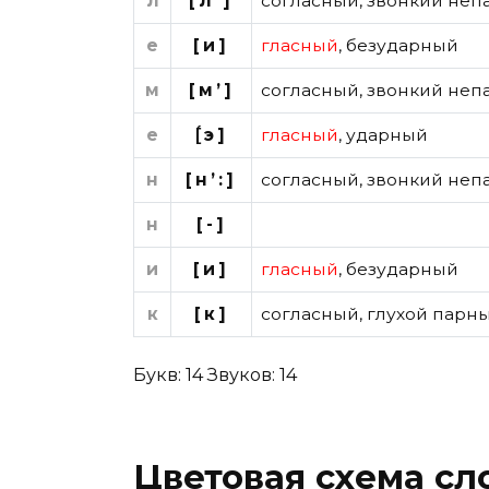
л
[л’]
согласный
,
звонкий неп
е
[и]
гласный
,
безударный
м
[м’]
согласный
,
звонкий неп
е
[́э]
гласный
,
ударный
н
[н’:]
согласный
,
звонкий неп
н
[-]
и
[и]
гласный
,
безударный
к
[к]
согласный
,
глухой парн
Букв: 14 Звуков: 14
Цветовая схема сл