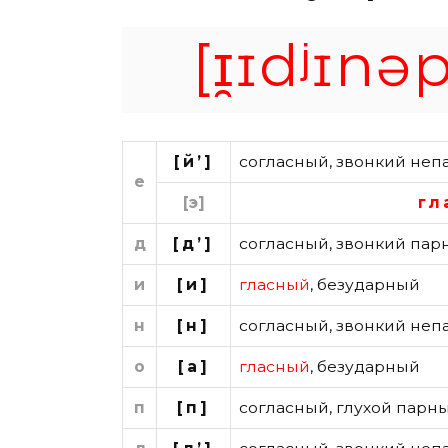
[ɪ̯ɪdʲɪnə
[й’]
согласный
,
звонкий неп
е
[э]
гл
д
[д’]
согласный
,
звонкий пар
и
[и]
гласный
,
безударный
н
[н]
согласный
,
звонкий неп
о
[а]
гласный
,
безударный
п
[п]
согласный
,
глухой парн