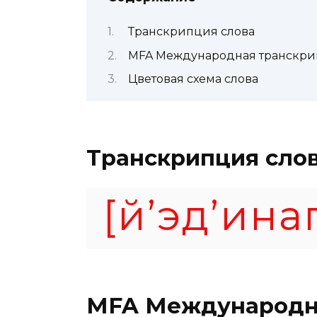
Транскрипция слова
MFA Международная транскр
Цветовая схема слова
Транскрипция сло
[й’эд’инап
MFA
Международн