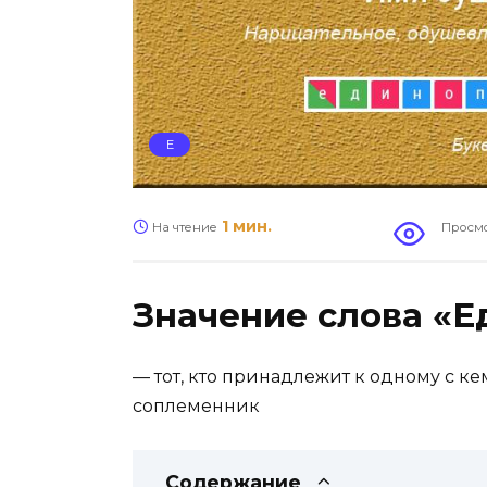
Е
1 мин.
На чтение
Просм
Значение слова «
—
тот, кто
принадлежит к одному с кем
соплеменник
Содержание