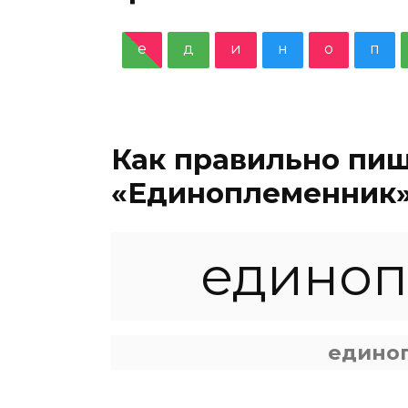
е
д
и
н
о
п
Как правильно пи
«Единоплеменник
едино
едино