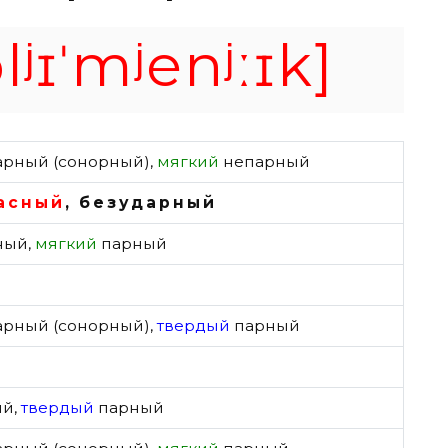
plʲɪˈmʲenʲːɪk]
арный (сонорный)
,
мягкий
непарный
асный
,
безударный
ный
,
мягкий
парный
арный (сонорный)
,
твердый
парный
ый
,
твердый
парный