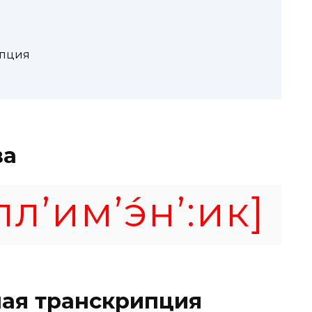
ипция
ва
л’им’э́н’:ик]
ая транскрипция