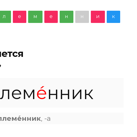
л
е
м
е
н
н
и
к
шется
»
плем
е́
нник
племе́нник
, -а