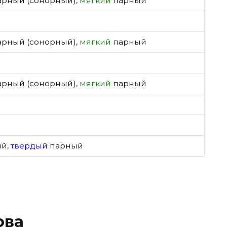
арный (сонорный)
,
мягкий
парный
арный (сонорный)
,
мягкий
парный
арный (сонорный)
,
мягкий
парный
ый
,
твердый
парный
ова