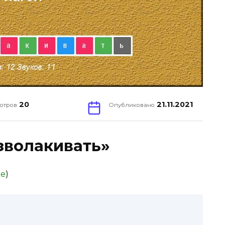
20
21.11.2021
отров
Опубликовано
зволакивать»
ое
)