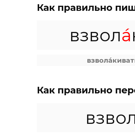
Как правильно пиш
взвол
а́
взвола́киват
Как правильно пер
взвол