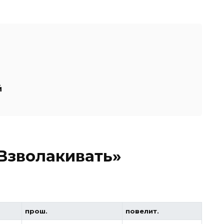
й
Взволакивать»
прош.
повелит.