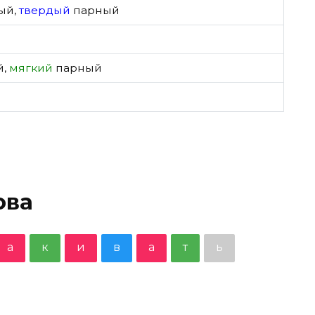
ый
,
твердый
парный
й
,
мягкий
парный
ова
а
к
и
в
а
т
ь