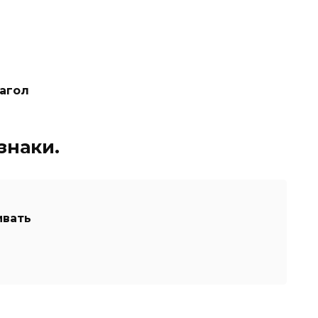
агол
знаки.
ивать