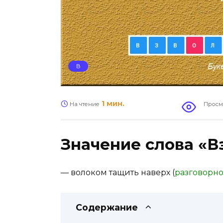
В
1 мин.
На чтение
Просм
Значение слова «В
— волоком тащить наверх (
разговорн
Содержание