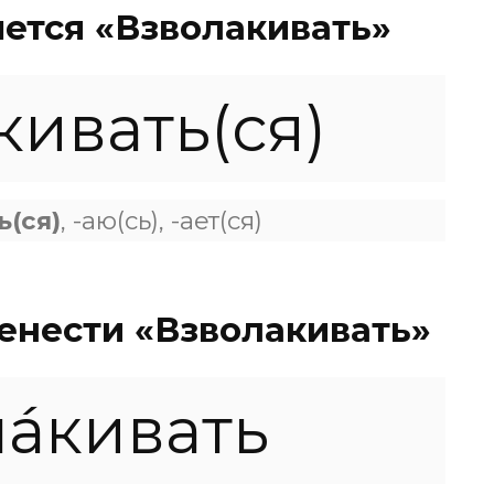
ется «Взволакивать»
кивать(ся)
ь(ся)
, -аю(сь), -ает(ся)
енести «Взволакивать»
а́кивать