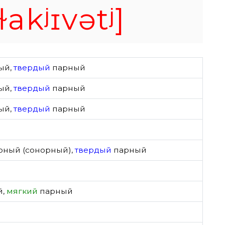
ɫakʲɪvətʲ]
ый
,
твердый
парный
ый
,
твердый
парный
ый
,
твердый
парный
рный (сонорный)
,
твердый
парный
й
,
мягкий
парный