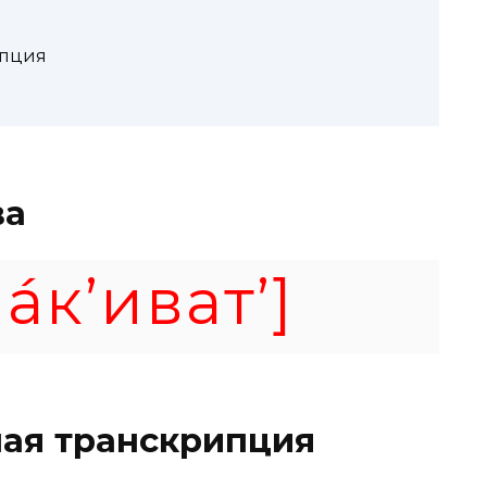
ипция
ва
а́к’иват’]
ая транскрипция