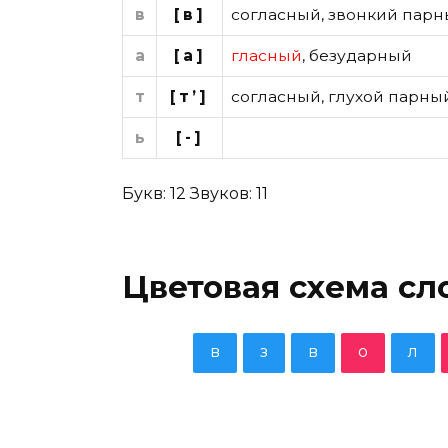
в
[в]
согласный
,
звонкий парн
а
[а]
гласный
,
безударный
т
[т’]
согласный
,
глухой парны
ь
[-]
Букв: 12 Звуков: 11
Цветовая схема сл
в
з
в
о
л