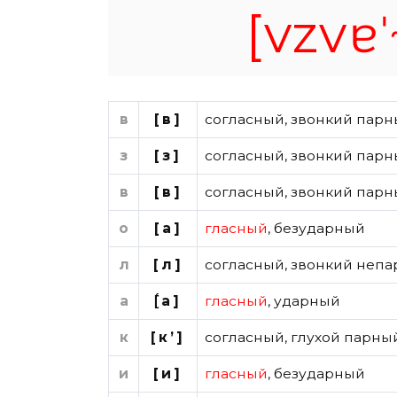
[vzvɐˈ
в
[в]
согласный
,
звонкий парн
з
[з]
согласный
,
звонкий парн
в
[в]
согласный
,
звонкий парн
о
[а]
гласный
,
безударный
л
[л]
согласный
,
звонкий непа
а
[́а]
гласный
,
ударный
к
[к’]
согласный
,
глухой парны
и
[и]
гласный
,
безударный