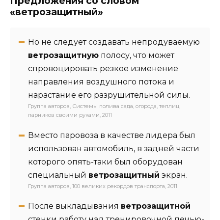
Предложения со словом
«ветрозащитный»
Но не следует создавать непродуваемую
ветрозащитную
полосу, что может
спровоцировать резкое изменение
направления воздушного потока и
нарастание его разрушительной силы.
Группа авторов, Системы полива сада, огорода, теплиц,
парников своими руками, 2011
Вместо паровоза в качестве лидера был
использован автомобиль, в задней части
которого опять-таки был оборудован
специальный
ветрозащитный
экран.
Группа авторов, 100 великих рекордов транспорта, 2011
После выкладывания
ветрозащитной
стенки работу над тренировочной печью-