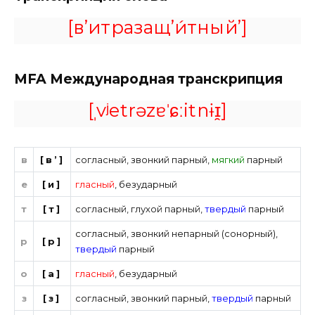
[в’итразащ’и́тный’]
MFA
Международная транскрипция
[ˌvʲetrəzɐˈɕːitnɨɪ̯]
в
[в’]
согласный
,
звонкий парный
,
мягкий
парный
е
[и]
гласный
,
безударный
т
[т]
согласный
,
глухой парный
,
твердый
парный
согласный
,
звонкий непарный (сонорный)
,
р
[р]
твердый
парный
о
[а]
гласный
,
безударный
з
[з]
согласный
,
звонкий парный
,
твердый
парный