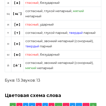
а
[а]
гласный
,
безударный
согласный
,
глухой непарный
,
мягкий
щ
[щ’]
непарный
и
[́и]
гласный
,
ударный
т
[т]
согласный
,
глухой парный
,
твердый
парный
согласный
,
звонкий непарный (сонорный)
,
н
[н]
твердый
парный
ы
[ы]
гласный
,
безударный
согласный
,
звонкий непарный (сонорный)
,
й
[й’]
мягкий
непарный
Букв: 13 Звуков: 13
Цветовая схема слова