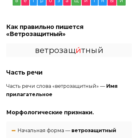
в
е
т
р
о
з
а
щ
и
т
н
ы
й
Как правильно пишется
«Ветрозащитный»
ветрозащ
и́
тный
Часть речи
Часть речи слова «ветрозащитный» —
Имя
прилагательное
Морфологические признаки.
Начальная форма —
ветрозащитный