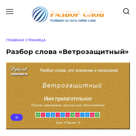
Перейти
к
содержанию
ГЛАВНАЯ СТРАНИЦА
Разбор слова «Ветрозащитный»
В