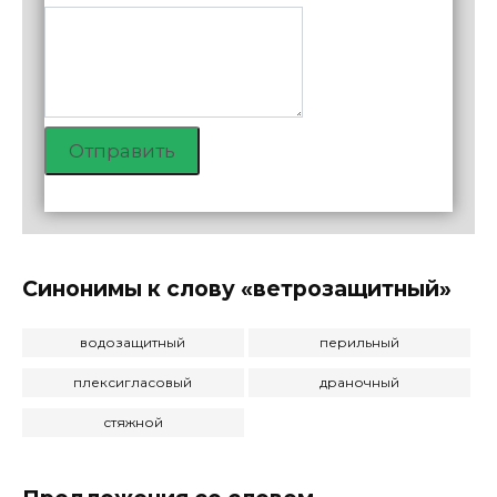
Отправить
Синонимы к слову «ветрозащитный»
водозащитный
перильный
плексигласовый
драночный
стяжной