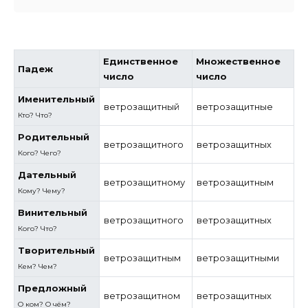
Единственное
Множественное
Падеж
число
число
Именительный
ветрозащитный
ветрозащитные
Кто? Что?
Родительный
ветрозащитного
ветрозащитных
Кого? Чего?
Дательный
ветрозащитному
ветрозащитным
Кому? Чему?
Винительный
ветрозащитного
ветрозащитных
Кого? Что?
Творительный
ветрозащитным
ветрозащитными
Кем? Чем?
Предложный
ветрозащитном
ветрозащитных
О ком? О чём?