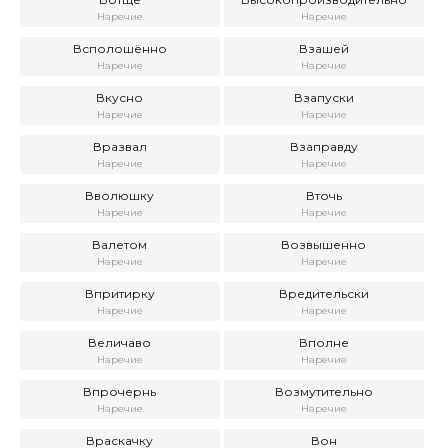
Наречие
Наречие
Всполошённо
Взашей
Наречие
Наречие
Вкусно
Взапуски
Наречие
Наречие
Вразвал
Взаправду
Наречие
Наречие
Вволюшку
Вточь
Наречие
Наречие
Валетом
Возвышенно
Наречие
Наречие
Впритирку
Вредительски
Наречие
Наречие
Величаво
Вполне
Наречие
Наречие
Впрочернь
Возмутительно
Наречие
Наречие
Враскачку
Вон