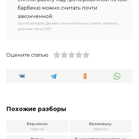
барбекю можно считать почти
законченной.
Группа авторов, Делаем сами коптильни, грили, мангалы,
уличные печи, 2017
Оцените статью
Похожие разборы
Верняком
Вразмашку
Наречие
Наречие
Вотще
Высокопроизводительно