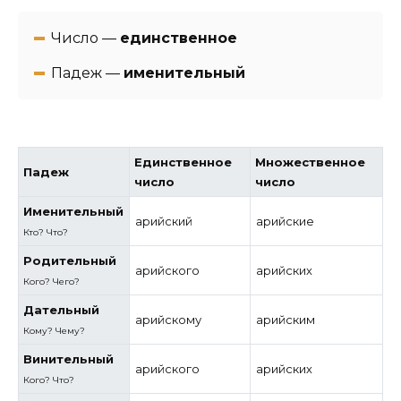
Число —
единственное
Падеж —
именительный
Единственное
Множественное
Падеж
число
число
Именительный
арийский
арийские
Кто? Что?
Родительный
арийского
арийских
Кого? Чего?
Дательный
арийскому
арийским
Кому? Чему?
Винительный
арийского
арийских
Кого? Что?