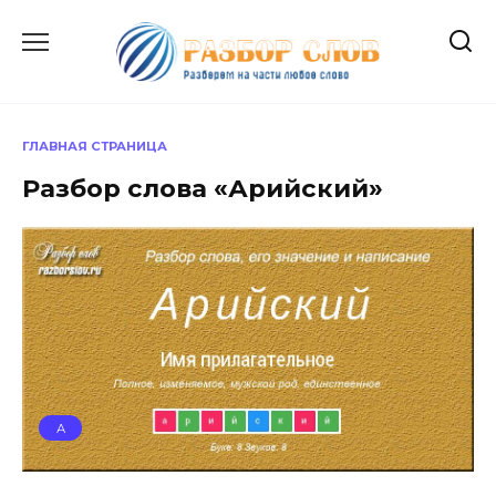
Перейти
к
содержанию
ГЛАВНАЯ СТРАНИЦА
Разбор слова «Арийский»
А