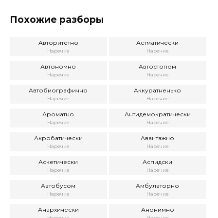
Похожие разборы
Авторитетно
Астматически
Наречие
Наречие
Автономно
Автостопом
Наречие
Наречие
Автобиографично
Аккуратненько
Наречие
Наречие
Ароматно
Антидемократически
Наречие
Наречие
Акробатически
Авантажно
Наречие
Наречие
Аскетически
Аспидски
Наречие
Наречие
Автобусом
Амбулаторно
Наречие
Наречие
Анархически
Анонимно
Наречие
Наречие