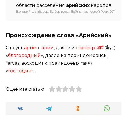
области расселения
арийских
народов.
Валерий Шамбаров, Выбор веры. Войны языческой Руси, 2011
Происхождение слова «Арийский»
От сущ.
ариец
,
арий
, далее из
санскр.
आर्य
(ā́rya)
«
благородный
», далее из праиндоиранск.
*áryas; восходит к праиндоевр.
*ar(y)-
«
господин
».
Оцените статью