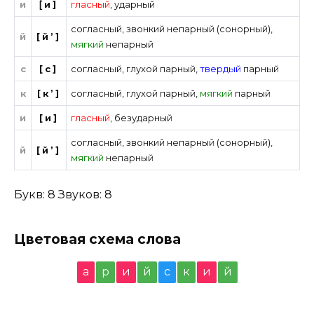
и
[́и]
гласный
,
ударный
согласный
,
звонкий непарный (сонорный)
,
й
[й’]
мягкий
непарный
с
[с]
согласный
,
глухой парный
,
твердый
парный
к
[к’]
согласный
,
глухой парный
,
мягкий
парный
и
[и]
гласный
,
безударный
согласный
,
звонкий непарный (сонорный)
,
й
[й’]
мягкий
непарный
Букв: 8 Звуков: 8
Цветовая схема слова
а
р
и
й
с
к
и
й