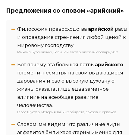
Предложения со словом «арийский»
Философия превосходства
арийской
расы
и оправдание стремления любой ценой к
мировому господству.
Михаил Бубличенко, Большой эзотерический словарь, 2012
Вот почему эта большая ветвь
арийского
племени, несмотря на свои выдающиеся
дарования и свою высокую духовную
жизнь, оказала лишь едва заметное
влияние на всеобщее развитие
человечества.
Георг Шустер, История тайных обществ, союзов и орденов
Словом, мы видим, что различные виды
алфавитов были характерны именно для