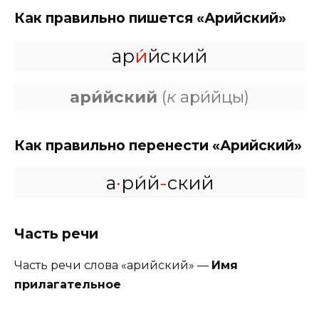
Как правильно пишется «Арийский»
ар
и́
йский
ари́йский
(
к
ари́йцы)
Как правильно перенести «Арийский»
а
·
ри́й
-
ский
Часть речи
Часть речи слова «арийский» —
Имя
прилагательное