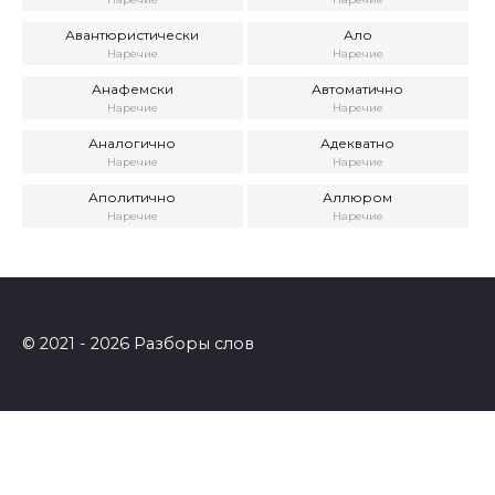
Авантюристически
Ало
Наречие
Наречие
Анафемски
Автоматично
Наречие
Наречие
Аналогично
Адекватно
Наречие
Наречие
Аполитично
Аллюром
Наречие
Наречие
© 2021 - 2026 Разборы слов