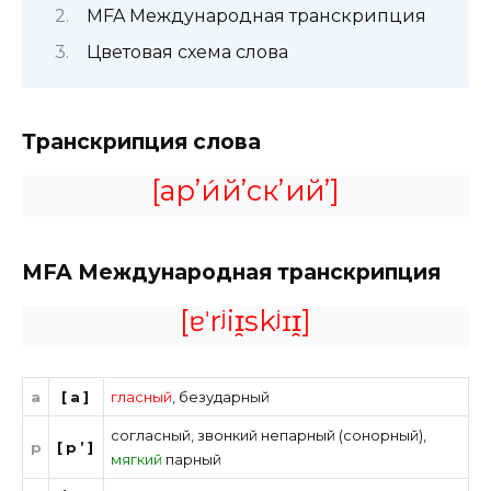
MFA Международная транскрипция
Цветовая схема слова
Транскрипция слова
[ар’и́й’ск’ий’]
MFA
Международная транскрипция
[ɐˈrʲiɪ̯skʲɪɪ̯]
а
[а]
гласный
,
безударный
согласный
,
звонкий непарный (сонорный)
,
р
[р’]
мягкий
парный